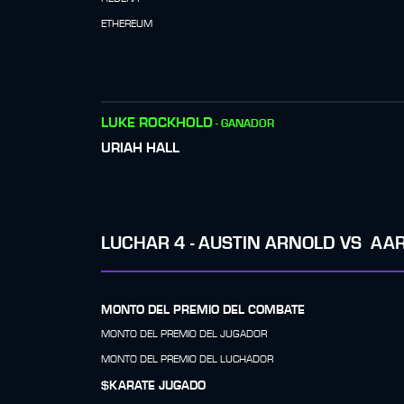
ETHEREUM
LUKE ROCKHOLD
-
GANADOR
URIAH HALL
LUCHAR
4
-
AUSTIN ARNOLD
VS
AA
MONTO DEL PREMIO DEL COMBATE
MONTO DEL PREMIO DEL JUGADOR
MONTO DEL PREMIO DEL LUCHADOR
$KARATE JUGADO