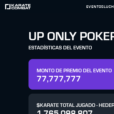
EVENTOS
LUC
UP ONLY POKE
ESTADÍSTICAS DEL EVENTO
MONTO DE PREMIO DEL EVENTO
77,777,777
$KARATE TOTAL JUGADO - HEDE
1,765,098,807