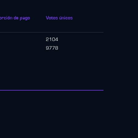
rción de pago
Votos únicos
2104
9778