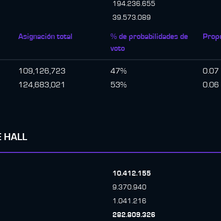
194.236.655
39.573.089
Asignación total
% de probabilidades de
Propo
voto
109,126,723
47
%
0.07
124,683,021
53
%
0.06
 HALL
10.412.155
9.370.940
1.041.216
282.809.326