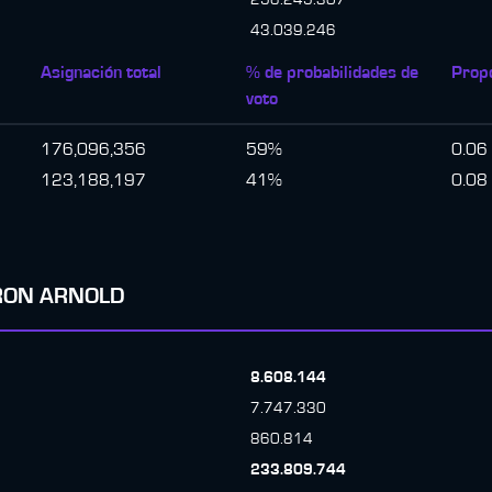
256.245.307
43.039.246
Asignación total
% de probabilidades de
Propo
voto
176,096,356
59
%
0.06
123,188,197
41
%
0.08
RON ARNOLD
8.608.144
7.747.330
860.814
233.809.744