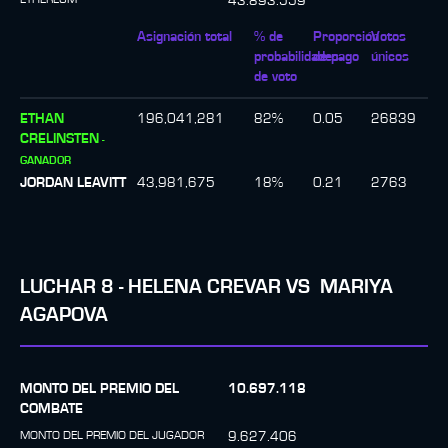
43.893.559
Asignación total
% de
Proporción
Votos
probabilidades
de pago
únicos
de voto
ETHAN
196,041,281
82
%
0.05
26839
CRELINSTEN
-
GANADOR
JORDAN LEAVITT
43,981,675
18
%
0.21
2763
LUCHAR
8
-
HELENA CREVAR
VS
MARIYA
AGAPOVA
MONTO DEL PREMIO DEL
10.697.118
COMBATE
MONTO DEL PREMIO DEL JUGADOR
9.627.406