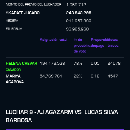
MONTO DEL PREMIO DEL LUCHADOR
1.069.712
$KARATE JUGADO
248.943.299
HEDERA
211.957.339
ETHEREUM
36.985.960
Asignación total
% de
Proporción
Votos
probabilidades
de pago
únicos
de voto
HELENA CREVAR
194,179,538
78
%
0.05
24078
-
GANADOR
MARIYA
54,763,761
22
%
0.18
4547
AGAPOVA
LUCHAR
9
-
AJ AGAZARM
VS
LUCAS SILVA
BARBOSA