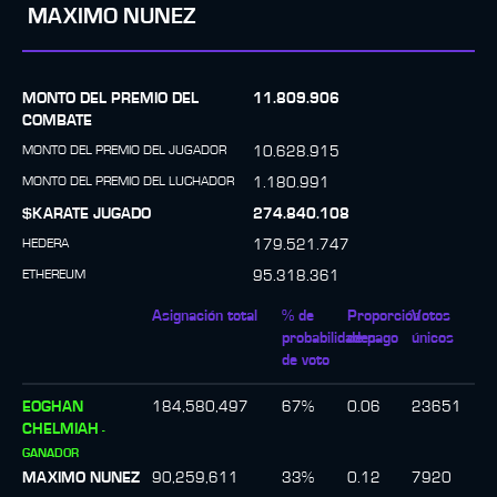
MAXIMO NUNEZ
MONTO DEL PREMIO DEL
11.809.906
COMBATE
MONTO DEL PREMIO DEL JUGADOR
10.628.915
MONTO DEL PREMIO DEL LUCHADOR
1.180.991
$KARATE JUGADO
274.840.108
HEDERA
179.521.747
ETHEREUM
95.318.361
Asignación total
% de
Proporción
Votos
probabilidades
de pago
únicos
de voto
EOGHAN
184,580,497
67
%
0.06
23651
CHELMIAH
-
GANADOR
MAXIMO NUNEZ
90,259,611
33
%
0.12
7920