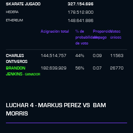
$KARATE JUGADO
327.154.686
HEDERA
178.512.800
ETHEREUM
148.641.886
Asignación total
% de
Proporción
Votos
probabilidades
de pago
únicos
de voto
CHARLES
144,514,757
44
%
0.09
11563
ONTIVEROS
BRANDON
182,639,929
56
%
0.07
26770
JENKINS
-
GANADOR
LUCHAR
4
-
MARKUS PEREZ
VS
BAM
MORRIS