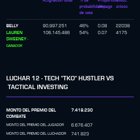
Asignación total
% de
Proporción
Votos
probabilidades
de pago
únicos
de voto
BELLY
90,997,251
46
%
0.08
22038
LAUREN
106,145,486
54
%
0.07
4175
SWEENEY
-
GANADOR
LUCHAR
12
-
TECH "TKO" HUSTLER
VS
TACTICAL INVESTING
MONTO DEL PREMIO DEL
7.418.230
COMBATE
MONTO DEL PREMIO DEL JUGADOR
6.676.407
MONTO DEL PREMIO DEL LUCHADOR
741.823