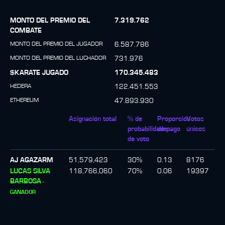
MONTO DEL PREMIO DEL
7.319.762
COMBATE
MONTO DEL PREMIO DEL JUGADOR
6.587.786
MONTO DEL PREMIO DEL LUCHADOR
731.976
$KARATE JUGADO
170.345.483
HEDERA
122.451.553
ETHEREUM
47.893.930
Asignación total
% de
Proporción
Votos
probabilidades
de pago
únicos
de voto
AJ AGAZARM
51,579,423
30
%
0.13
8176
LUCAS SILVA
118,766,060
70
%
0.06
19397
BARBOSA
-
GANADOR