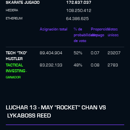
$KARATE JUGADO
172.637.037
HEDERA
108.250.412
ETHEREUM
64.386.625
Asignación total
% de
Proporción
Votos
probabilidades
de pago
únicos
de voto
TECH "TKO"
89,404,904
52
%
0.07
23207
HUSTLER
TACTICAL
83,232,133
48
%
0.08
2783
INVESTING
-
GANADOR
LUCHAR
13
-
MAY "ROCKET" CHAN
VS
LYKABOSS REED