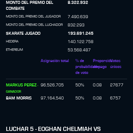
MONTO DEL PREMIO DEL
8.322.932
COMBATE
MONTO DEL PREMIO DEL JUGADOR
7.490.639
MONTO DEL PREMIO DEL LUCHADOR
832.293
$KARATE JUGADO
193.691.245
HEDERA
140.122.758
ETHEREUM
53.568.487
Asignación total
% de
Proporción
Votos
probabilidades
de pago
únicos
de voto
MARKUS PEREZ
96,526,705
50
%
0.08
27677
-
GANADOR
BAM MORRIS
97,164,540
50
%
0.08
6757
LUCHAR
5
-
EOGHAN CHELMIAH
VS