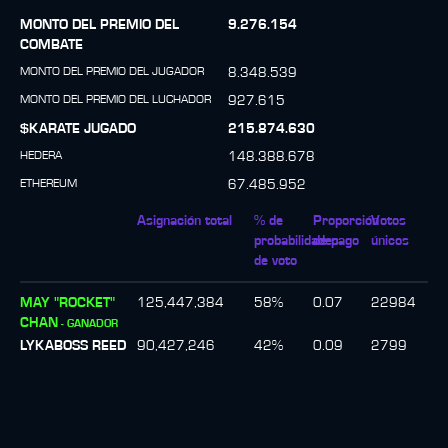
MONTO DEL PREMIO DEL
9.276.154
COMBATE
MONTO DEL PREMIO DEL JUGADOR
8.348.539
MONTO DEL PREMIO DEL LUCHADOR
927.615
$KARATE JUGADO
215.874.630
HEDERA
148.388.678
ETHEREUM
67.485.952
Asignación total
% de
Proporción
Votos
probabilidades
de pago
únicos
de voto
MAY "ROCKET"
125,447,384
58
%
0.07
22984
CHAN
-
GANADOR
LYKABOSS REED
90,427,246
42
%
0.09
2799