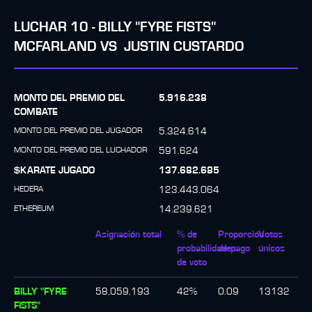
LUCHAR
10
-
BILLY "FYRE FISTS"
MCFARLAND
VS
JUSTIN CUSTARDO
MONTO DEL PREMIO DEL
5.916.238
COMBATE
MONTO DEL PREMIO DEL JUGADOR
5.324.614
MONTO DEL PREMIO DEL LUCHADOR
591.624
$KARATE JUGADO
137.682.685
HEDERA
123.443.064
ETHEREUM
14.239.621
Asignación total
% de
Proporción
Votos
probabilidades
de pago
únicos
de voto
BILLY "FYRE
58,059,193
42
%
0.09
13132
FISTS"