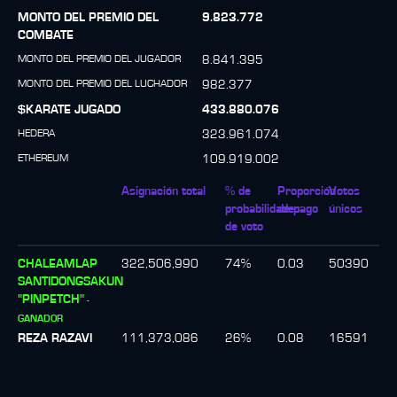
MONTO DEL PREMIO DEL
9.823.772
COMBATE
MONTO DEL PREMIO DEL JUGADOR
8.841.395
MONTO DEL PREMIO DEL LUCHADOR
982.377
$KARATE JUGADO
433.880.076
HEDERA
323.961.074
ETHEREUM
109.919.002
Asignación total
% de
Proporción
Votos
probabilidades
de pago
únicos
de voto
CHALEAMLAP
322,506,990
74
%
0.03
50390
SANTIDONGSAKUN
"PINPETCH"
-
GANADOR
REZA RAZAVI
111,373,086
26
%
0.08
16591