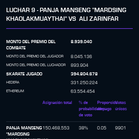
LUCHAR
9
-
PANJA MANSENG "MARDSING
KHAOLAKMUAYTHAI"
VS
ALI ZARINFAR
MONTO DEL PREMIO DEL
8.939.040
COMBATE
MONTO DEL PREMIO DEL JUGADOR
8.045.136
MONTO DEL PREMIO DEL LUCHADOR
893.904
$KARATE JUGADO
394.804.678
HEDERA
331.250.224
ETHEREUM
63.554.454
Asignación total
% de
Proporción
Votos
probabilidades
de pago
únicos
de voto
PANJA MANSENG
150,468,553
38
%
0.05
9901
"MARDSING