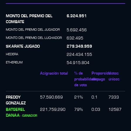
MONTO DEL PREMIO DEL
6.324.951
COMBATE
MONTO DEL PREMIO DEL JUGADOR
5.692.456
MONTO DEL PREMIO DEL LUCHADOR
632.495
$KARATE JUGADO
279.349.959
HEDERA
224.434.155
ETHEREUM
54.915.804
Asignación total
% de
Proporción
Votos
probabilidades
de pago
únicos
de voto
FREDDY
57,590,669
21
%
0.1
7333
GONZALEZ
BATGEREL
221,759,290
79
%
0.03
12587
DANAA
-
GANADOR