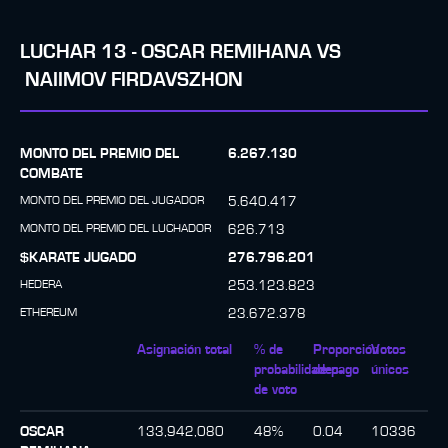
LUCHAR
13
-
OSCAR REMIHANA
VS
NAIIMOV FIRDAVSZHON
MONTO DEL PREMIO DEL
6.267.130
COMBATE
MONTO DEL PREMIO DEL JUGADOR
5.640.417
MONTO DEL PREMIO DEL LUCHADOR
626.713
$KARATE JUGADO
276.796.201
HEDERA
253.123.823
ETHEREUM
23.672.378
Asignación total
% de
Proporción
Votos
probabilidades
de pago
únicos
de voto
OSCAR
133,942,080
48
%
0.04
10336