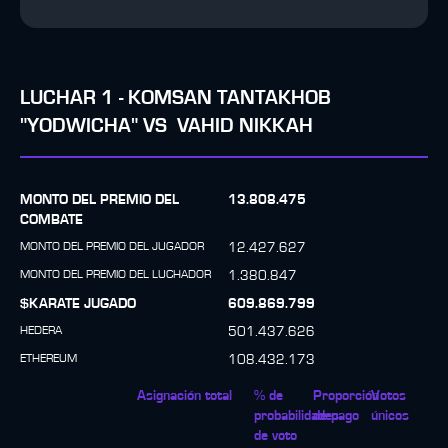
LUCHAR
1
-
KOMSAN TANTAKHOB
"YODWICHA"
VS
VAHID NIKKAH
MONTO DEL PREMIO DEL
13.808.475
COMBATE
MONTO DEL PREMIO DEL JUGADOR
12.427.627
MONTO DEL PREMIO DEL LUCHADOR
1.380.847
$KARATE JUGADO
609.869.799
HEDERA
501.437.626
ETHEREUM
108.432.173
Asignación total
% de
Proporción
Votos
probabilidades
de pago
únicos
de voto