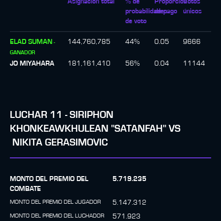
Asignación total
% de
Proporción
Votos
probabilidades
de pago
únicos
de voto
ELAD SUMAN
144,760,785
44
%
0.05
9666
-
GANADOR
JO MIYAHARA
181,161,410
56
%
0.04
11144
LUCHAR
11
-
SIRIPHON
KHONKEAWKHULEAN "SATANFAH"
VS
NIKITA GERASIMOVIC
MONTO DEL PREMIO DEL
5.719.235
COMBATE
MONTO DEL PREMIO DEL JUGADOR
5.147.312
MONTO DEL PREMIO DEL LUCHADOR
571.923