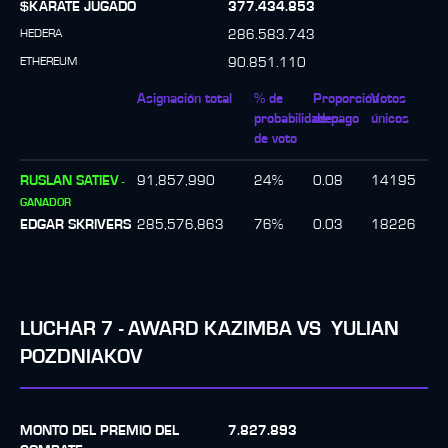
$KARATE JUGADO
377.434.853
HEDERA
286.583.743
ETHEREUM
90.851.110
Asignación total
% de
Proporción
Votos
probabilidades
de pago
únicos
de voto
RUSLAN SATIEV
91,857,990
24
%
0.08
14195
-
GANADOR
EDGAR SKRIVERS
285,576,863
76
%
0.03
18226
LUCHAR
7
-
AWARD KAZIMBA
VS
YULIAN
POZDNIAKOV
MONTO DEL PREMIO DEL
7.827.893