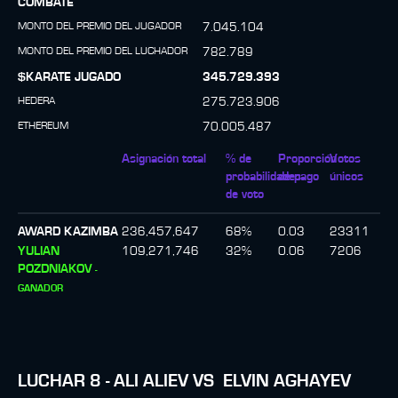
COMBATE
MONTO DEL PREMIO DEL JUGADOR
7.045.104
MONTO DEL PREMIO DEL LUCHADOR
782.789
$KARATE JUGADO
345.729.393
HEDERA
275.723.906
ETHEREUM
70.005.487
Asignación total
% de
Proporción
Votos
probabilidades
de pago
únicos
de voto
AWARD KAZIMBA
236,457,647
68
%
0.03
23311
YULIAN
109,271,746
32
%
0.06
7206
POZDNIAKOV
-
GANADOR
LUCHAR
8
-
ALI ALIEV
VS
ELVIN AGHAYEV