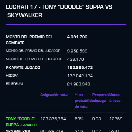
LUCHAR
17
-
TONY "DOODLE" SUPPA
VS
SKYWALKER
MONTO DEL PREMIO DEL
4.391.703
COMBATE
MONTO DEL PREMIO DEL JUGADOR
3.952.533
MONTO DEL PREMIO DEL LUCHADOR
439.170
$KARATE JUGADO
193.965.472
HEDERA
172.042.124
ETHEREUM
21.923.348
Asignación total
% de
Proporción
Votos
probabilidades
de pago
únicos
de voto
TONY "DOODLE"
133,376,754
69
%
0.03
13269
SUPPA
-
GANADOR
SKYWALKER
60,588,718
31
%
0.07
5261