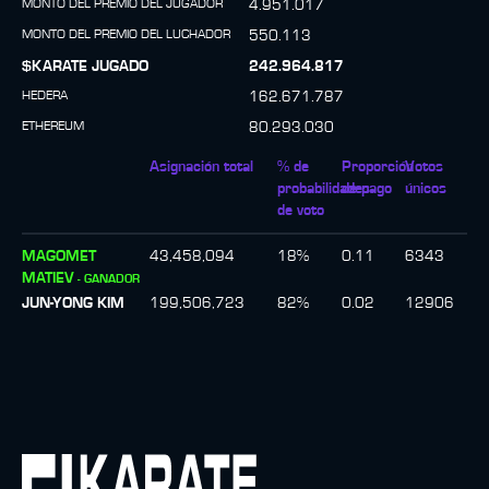
MONTO DEL PREMIO DEL JUGADOR
4.951.017
MONTO DEL PREMIO DEL LUCHADOR
550.113
$KARATE JUGADO
242.964.817
HEDERA
162.671.787
ETHEREUM
80.293.030
Asignación total
% de
Proporción
Votos
probabilidades
de pago
únicos
de voto
MAGOMET
43,458,094
18
%
0.11
6343
MATIEV
-
GANADOR
JUN-YONG KIM
199,506,723
82
%
0.02
12906