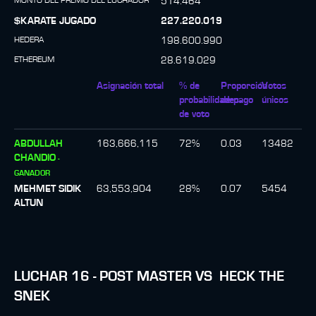
MONTO DEL PREMIO DEL LUCHADOR
514.464
$KARATE JUGADO
227.220.019
HEDERA
198.600.990
ETHEREUM
28.619.029
Asignación total
% de
Proporción
Votos
probabilidades
de pago
únicos
de voto
ABDULLAH
163,666,115
72
%
0.03
13482
CHANDIO
-
GANADOR
MEHMET SIDIK
63,553,904
28
%
0.07
5454
ALTUN
LUCHAR
16
-
POST MASTER
VS
HECK THE
SNEK