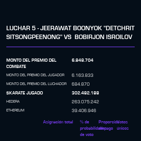
LUCHAR
5
-
JEERAWAT BOONYOK "DETCHRIT
SITSONGPEENONG"
VS
BOBIRJON ISROILOV
MONTO DEL PREMIO DEL
6.848.704
COMBATE
MONTO DEL PREMIO DEL JUGADOR
6.163.833
MONTO DEL PREMIO DEL LUCHADOR
684.870
$KARATE JUGADO
302.482.188
HEDERA
263.075.242
ETHEREUM
39.406.946
Asignación total
% de
Proporción
Votos
probabilidades
de pago
únicos
de voto