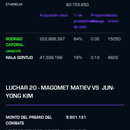
ETHEREUM
80.755.650
Asignación total
% de
Proporción
Votos
probabilidades
de pago
únicos
de voto
RODRIGO
222,866,397
84
%
0.02
15050
CAPORAL
-
GANADOR
NALA GONTIJO
41,599,168
16
%
0.13
4829
LUCHAR
20
-
MAGOMET MATIEV
VS
JUN-
YONG KIM
MONTO DEL PREMIO DEL
5.501.131
COMBATE