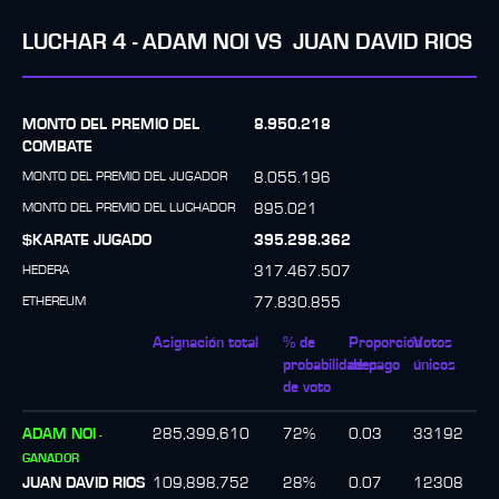
LUCHAR
4
-
ADAM NOI
VS
JUAN DAVID RIOS
MONTO DEL PREMIO DEL
8.950.218
COMBATE
MONTO DEL PREMIO DEL JUGADOR
8.055.196
MONTO DEL PREMIO DEL LUCHADOR
895.021
$KARATE JUGADO
395.298.362
HEDERA
317.467.507
ETHEREUM
77.830.855
Asignación total
% de
Proporción
Votos
probabilidades
de pago
únicos
de voto
ADAM NOI
285,399,610
72
%
0.03
33192
-
GANADOR
JUAN DAVID RIOS
109,898,752
28
%
0.07
12308