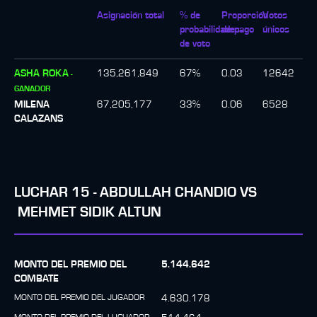
Asignación total
% de
Proporción
Votos
probabilidades
de pago
únicos
de voto
ASHA ROKA
135,261,849
67
%
0.03
12642
-
GANADOR
MILENA
67,205,177
33
%
0.06
6528
CALAZANS
LUCHAR
15
-
ABDULLAH CHANDIO
VS
MEHMET SIDIK ALTUN
MONTO DEL PREMIO DEL
5.144.642
COMBATE
MONTO DEL PREMIO DEL JUGADOR
4.630.178