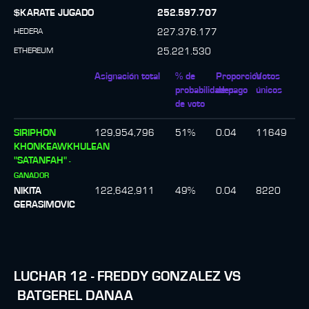
$KARATE JUGADO
252.597.707
HEDERA
227.376.177
ETHEREUM
25.221.530
Asignación total
% de
Proporción
Votos
probabilidades
de pago
únicos
de voto
SIRIPHON
129,954,796
51
%
0.04
11649
KHONKEAWKHULEAN
"SATANFAH"
-
GANADOR
NIKITA
122,642,911
49
%
0.04
8220
GERASIMOVIC
LUCHAR
12
-
FREDDY GONZALEZ
VS
BATGEREL DANAA