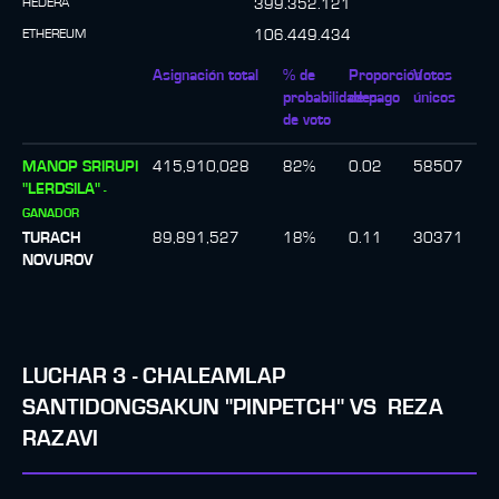
HEDERA
399.352.121
ETHEREUM
106.449.434
Asignación total
% de
Proporción
Votos
probabilidades
de pago
únicos
de voto
MANOP SRIRUPI
415,910,028
82
%
0.02
58507
"LERDSILA"
-
GANADOR
TURACH
89,891,527
18
%
0.11
30371
NOVUROV
LUCHAR
3
-
CHALEAMLAP
SANTIDONGSAKUN "PINPETCH"
VS
REZA
RAZAVI