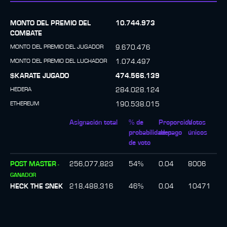
MONTO DEL PREMIO DEL
10.744.973
COMBATE
MONTO DEL PREMIO DEL JUGADOR
9.670.476
MONTO DEL PREMIO DEL LUCHADOR
1.074.497
$KARATE JUGADO
474.566.139
HEDERA
284.028.124
ETHEREUM
190.538.015
Asignación total
% de
Proporción
Votos
probabilidades
de pago
únicos
de voto
POST MASTER
256,077,823
54
%
0.04
8006
-
GANADOR
HECK THE SNEK
218,488,316
46
%
0.04
10471