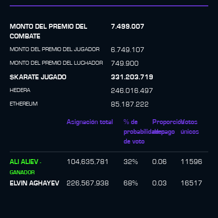
MONTO DEL PREMIO DEL
7.499.007
COMBATE
MONTO DEL PREMIO DEL JUGADOR
6.749.107
MONTO DEL PREMIO DEL LUCHADOR
749.900
$KARATE JUGADO
331.203.719
HEDERA
246.016.497
ETHEREUM
85.187.222
Asignación total
% de
Proporción
Votos
probabilidades
de pago
únicos
de voto
ALI ALIEV
104,635,781
32
%
0.06
11596
-
GANADOR
ELVIN AGHAYEV
226,567,938
68
%
0.03
16517