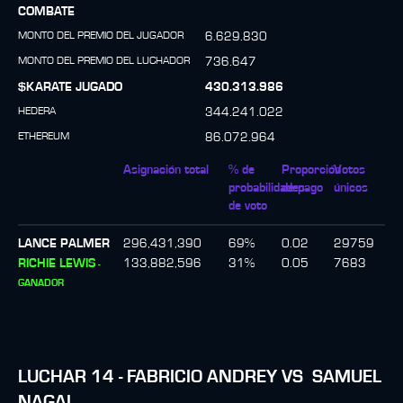
COMBATE
MONTO DEL PREMIO DEL JUGADOR
6.629.830
MONTO DEL PREMIO DEL LUCHADOR
736.647
$KARATE JUGADO
430.313.986
HEDERA
344.241.022
ETHEREUM
86.072.964
Asignación total
% de
Proporción
Votos
probabilidades
de pago
únicos
de voto
LANCE PALMER
296,431,390
69
%
0.02
29759
RICHIE LEWIS
133,882,596
31
%
0.05
7683
-
GANADOR
LUCHAR
14
-
FABRICIO ANDREY
VS
SAMUEL
NAGAI