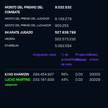
MONTO DEL PREMIO DEL
9.032.532
COMBATE
MONTO DEL PREMIO DEL JUGADOR
8.129.279
MONTO DEL PREMIO DEL LUCHADOR
903.253
$KARATE JUGADO
527.636.786
HEDERA
522.573.232
ETHEREUM
5.063.554
Asignación total
% de
Proporción
Votos
probabilidades
de pago
únicos
de voto
ILYAS KHAMZIN
294,454,947
56
%
0.03
33003
LUCAS MARTINS
233,181,839
44
%
0.03
30229
-
GANADOR