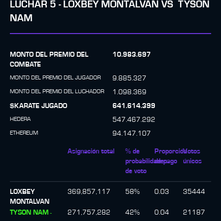
LUCHAR
5
-
LOXBEY MONTALVAN
VS
TYSON
NAM
MONTO DEL PREMIO DEL
10.983.697
COMBATE
MONTO DEL PREMIO DEL JUGADOR
9.885.327
MONTO DEL PREMIO DEL LUCHADOR
1.098.369
$KARATE JUGADO
641.614.399
HEDERA
547.467.292
ETHEREUM
94.147.107
Asignación total
% de
Proporción
Votos
probabilidades
de pago
únicos
de voto
LOXBEY
369,857,117
58
%
0.03
35444
MONTALVAN
TYSON NAM
271,757,282
42
%
0.04
21187
-