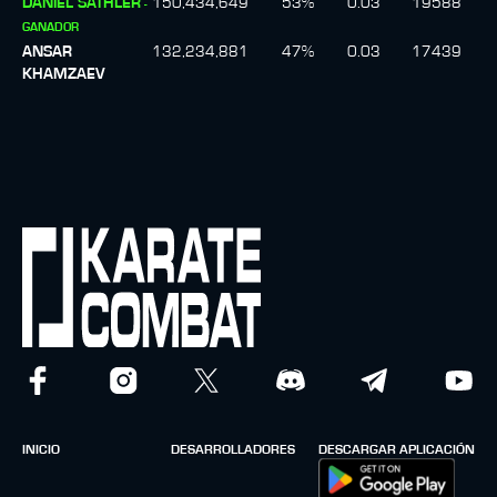
DANIEL SATHLER
150,434,649
53
%
0.03
19588
-
GANADOR
ANSAR
132,234,881
47
%
0.03
17439
KHAMZAEV
INICIO
DESARROLLADORES
DESCARGAR APLICACIÓN