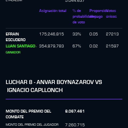
ETHEREUM
5.044.637
Asignación total
% de
Proporción
Votos
probabilidades
de pago
únicos
de voto
EFRAIN
175,246,815
33
%
0.05
27213
ESCUDERO
LUAN SANTIAGO
354,879,783
67
%
0.02
21597
-
GANADOR
LUCHAR
8
-
ANVAR BOYNAZAROV
VS
IGNACIO CAPLLONCH
MONTO DEL PREMIO DEL
8.067.461
COMBATE
MONTO DEL PREMIO DEL JUGADOR
7.260.715