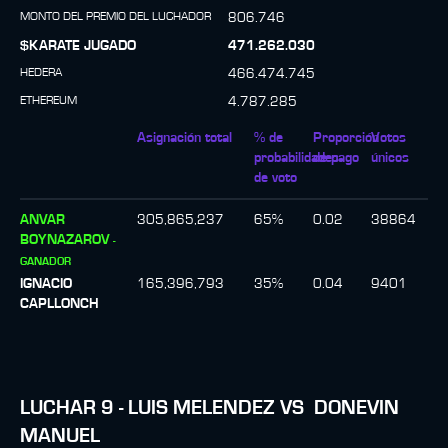
MONTO DEL PREMIO DEL LUCHADOR
806.746
$KARATE JUGADO
471.262.030
HEDERA
466.474.745
ETHEREUM
4.787.285
Asignación total
% de
Proporción
Votos
probabilidades
de pago
únicos
de voto
ANVAR
305,865,237
65
%
0.02
38864
BOYNAZAROV
-
GANADOR
IGNACIO
165,396,793
35
%
0.04
9401
CAPLLONCH
LUCHAR
9
-
LUIS MELENDEZ
VS
DONEVIN
MANUEL