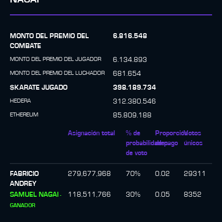
MONTO DEL PREMIO DEL
6.816.548
COMBATE
MONTO DEL PREMIO DEL JUGADOR
6.134.893
MONTO DEL PREMIO DEL LUCHADOR
681.654
$KARATE JUGADO
398.189.734
HEDERA
312.380.546
ETHEREUM
85.809.188
Asignación total
% de
Proporción
Votos
probabilidades
de pago
únicos
de voto
FABRICIO
279,677,968
70
%
0.02
29311
ANDREY
SAMUEL NAGAI
118,511,766
30
%
0.05
8352
-
GANADOR