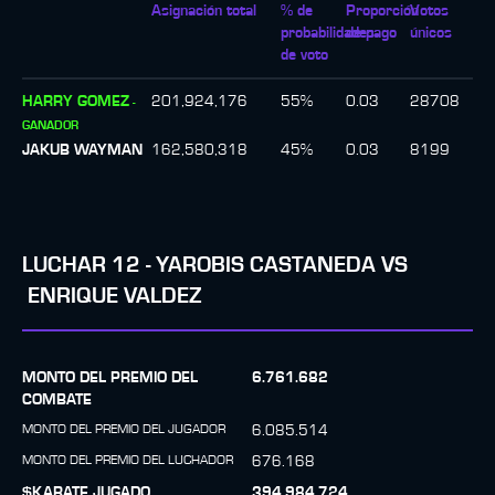
Asignación total
% de
Proporción
Votos
probabilidades
de pago
únicos
de voto
HARRY GOMEZ
201,924,176
55
%
0.03
28708
-
GANADOR
JAKUB WAYMAN
162,580,318
45
%
0.03
8199
LUCHAR
12
-
YAROBIS CASTANEDA
VS
ENRIQUE VALDEZ
MONTO DEL PREMIO DEL
6.761.682
COMBATE
MONTO DEL PREMIO DEL JUGADOR
6.085.514
MONTO DEL PREMIO DEL LUCHADOR
676.168
$KARATE JUGADO
394.984.724