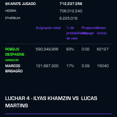
$KARATE JUGADO
712.237.256
HEDERA
706.012.240
ETHEREUM
6.225.016
Asignación total
% de
Proporción
Votos
probabilidades
de pago
únicos
de voto
ROBELIS
590,349,956
83
%
0.02
62127
DESPAIGNE
-
GANADOR
MARCOS
121,887,300
17
%
0.09
15040
BRIGAGÃO
LUCHAR
4
-
ILYAS KHAMZIN
VS
LUCAS
MARTINS