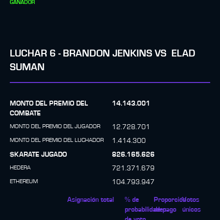
GANADOR
LUCHAR
6
-
BRANDON JENKINS
VS
ELAD
SUMAN
MONTO DEL PREMIO DEL
14.143.001
COMBATE
MONTO DEL PREMIO DEL JUGADOR
12.728.701
MONTO DEL PREMIO DEL LUCHADOR
1.414.300
$KARATE JUGADO
826.165.626
HEDERA
721.371.679
ETHEREUM
104.793.947
Asignación total
% de
Proporción
Votos
probabilidades
de pago
únicos
de voto