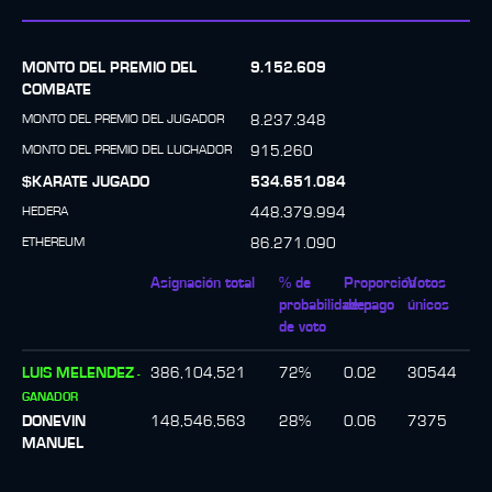
MONTO DEL PREMIO DEL
9.152.609
COMBATE
MONTO DEL PREMIO DEL JUGADOR
8.237.348
MONTO DEL PREMIO DEL LUCHADOR
915.260
$KARATE JUGADO
534.651.084
HEDERA
448.379.994
ETHEREUM
86.271.090
Asignación total
% de
Proporción
Votos
probabilidades
de pago
únicos
de voto
LUIS MELENDEZ
386,104,521
72
%
0.02
30544
-
GANADOR
DONEVIN
148,546,563
28
%
0.06
7375
MANUEL