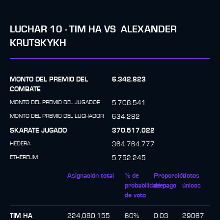
LUCHAR
10
-
TIM HA
VS
ALEXANDER
KRUTSKYKH
MONTO DEL PREMIO DEL
6.342.823
COMBATE
MONTO DEL PREMIO DEL JUGADOR
5.708.541
MONTO DEL PREMIO DEL LUCHADOR
634.282
$KARATE JUGADO
370.517.022
HEDERA
364.764.777
ETHEREUM
5.752.245
Asignación total
% de
Proporción
Votos
probabilidades
de pago
únicos
de voto
TIM HA
224,080,155
60
%
0.03
29067