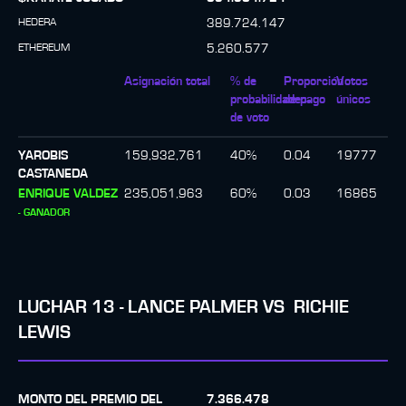
HEDERA
389.724.147
ETHEREUM
5.260.577
Asignación total
% de
Proporción
Votos
probabilidades
de pago
únicos
de voto
YAROBIS
159,932,761
40
%
0.04
19777
CASTANEDA
ENRIQUE VALDEZ
235,051,963
60
%
0.03
16865
-
GANADOR
LUCHAR
13
-
LANCE PALMER
VS
RICHIE
LEWIS
MONTO DEL PREMIO DEL
7.366.478