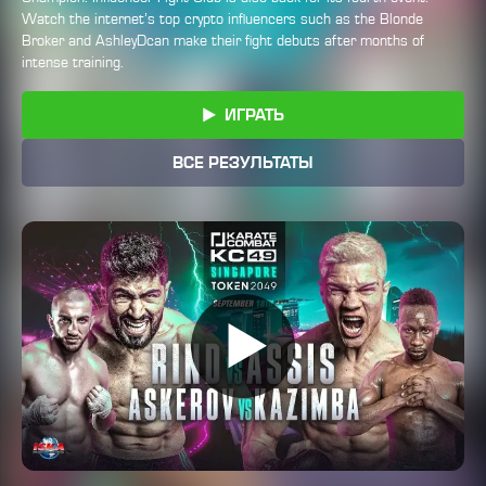
Watch the internet’s top crypto influencers such as the Blonde
Broker and AshleyDcan make their fight debuts after months of
intense training.
ИГРАТЬ
ВСЕ РЕЗУЛЬТАТЫ