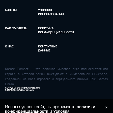
БИЛЕТЫ
УСЛОВИЯ
ИСПОЛЬЗОВАНИЯ
КАК СМОТРЕТЬ
ПОЛИТИКА
КОНФИДЕНЦИАЛЬНОСТИ
О НАС
КОНТАКТНЫЕ
ДАННЫЕ
Karate Combat — это ведущая мировая лига полноконтактного
каратэ, в которой бойцы выступают в иммерсивной CGI-среде,
созданной на базе игрового и виртуального движка Epic Games
Unreal.
ХОЧУ ДРАТЬСЯ:
fight@karate.com
ЗАПРОСЫ:
info@karate.com
Используя наш сайт, вы принимаете
политику
конфиденциальности
и
Условия