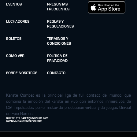
EVENTOS
PREGUNTAS
FRECUENTES
LUCHADORES
REGLAS Y
REGULACIONES
BOLETOS
TÉRMINOS Y
CONDICIONES
CÓMO VER
POLÍTICA DE
PRIVACIDAD
SOBRE NOSOTROS
CONTACTO
Karate Combat es la principal liga de full contact del mundo, que
combina la emoción del karáte en vivo con entornos inmersivos de
CGI impulsados por el motor de producción virtual y de juegos Unreal
de Epic Games.
QUIERE PELEAR:
fight@karate.com
CONSULTAS:
info@karate.com