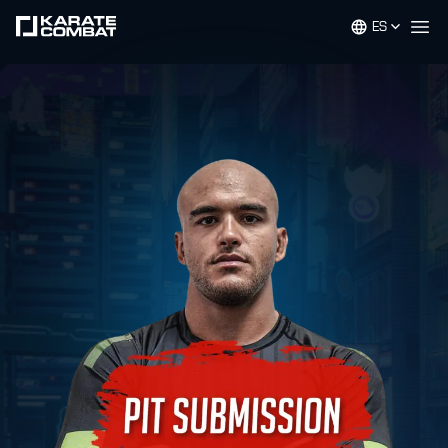
ES
Op