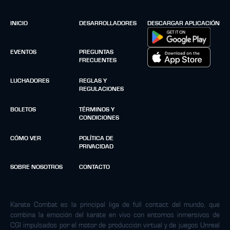
INICIO
DESARROLLADORES
DESCARGAR APLICACIÓN
EVENTOS
PREGUNTAS
FRECUENTES
LUCHADORES
REGLAS Y
REGULACIONES
BOLETOS
TÉRMINOS Y
CONDICIONES
CÓMO VER
POLÍTICA DE
PRIVACIDAD
SOBRE NOSOTROS
CONTACTO
Karate Combat es la principal liga de full contact del mundo, que
combina la emoción del karáte en vivo con entornos inmersivos de
CGI impulsados por el motor de producción virtual y de juegos Unreal