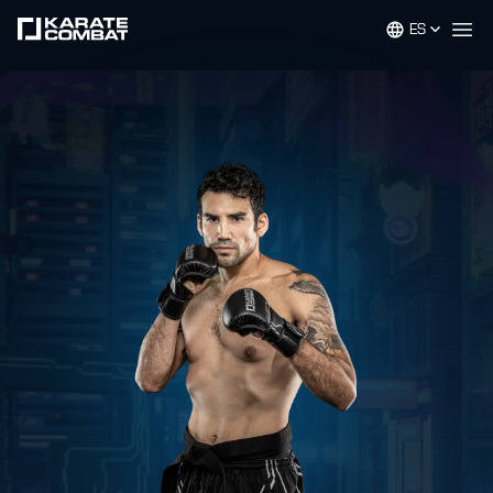
ES
Op