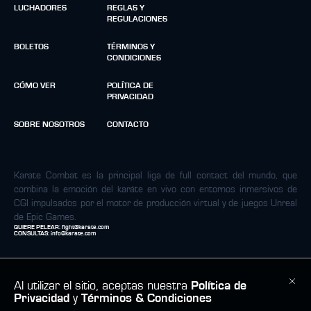
LUCHADORES
REGLAS Y
REGULACIONES
BOLETOS
TÉRMINOS Y
CONDICIONES
CÓMO VER
POLÍTICA DE
PRIVACIDAD
SOBRE NOSOTROS
CONTACTO
Karate Combat es la principal liga de full contact del mundo, que
combina la emoción del karáte en vivo con entornos inmersivos de
CGI impulsados por el motor de producción virtual y de juegos Unreal
de Epic Games.
QUIERE PELEAR:
fight@karate.com
CONSULTAS:
info@karate.com
Al utilizar el sitio, aceptas nuestra
Política de
Privacidad
y
Términos & Condiciones