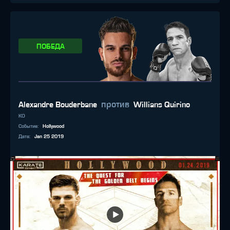
ПОБЕДА
против
Alexandre Bouderbane
Willians Quirino
KO
Событие
:
Hollywood
Дата
:
Jan 25 2019