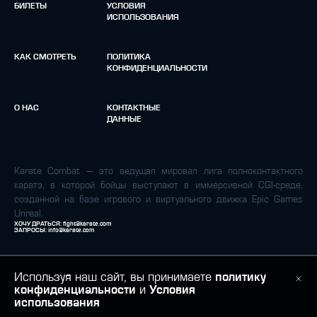
БИЛЕТЫ
УСЛОВИЯ
ИСПОЛЬЗОВАНИЯ
КАК СМОТРЕТЬ
ПОЛИТИКА
КОНФИДЕНЦИАЛЬНОСТИ
О НАС
КОНТАКТНЫЕ
ДАННЫЕ
Karate Combat — это ведущая мировая лига полноконтактного
каратэ, в которой бойцы выступают в иммерсивной CGI-среде,
созданной на базе игрового и виртуального движка Epic Games
Unreal.
ХОЧУ ДРАТЬСЯ:
fight@karate.com
ЗАПРОСЫ:
info@karate.com
Используя наш сайт, вы принимаете
политику
конфиденциальности
и
Условия
использования