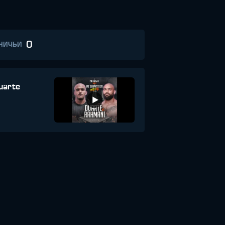
0
НИЧЬИ
uarte