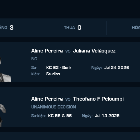
3
0
ẮNG
THUA
HÒ
Aline Pereira
vs
Juliana Velásquez
NC
Sự
KC 62 - Bonk
Ngày
:
Jul 24 2026
kiện
:
Studios
Aline Pereira
vs
Theofano F Peloumpi
UNANIMOUS DECISION
Sự kiện
:
KC 55 & 56
Ngày
:
Jul 18 2025