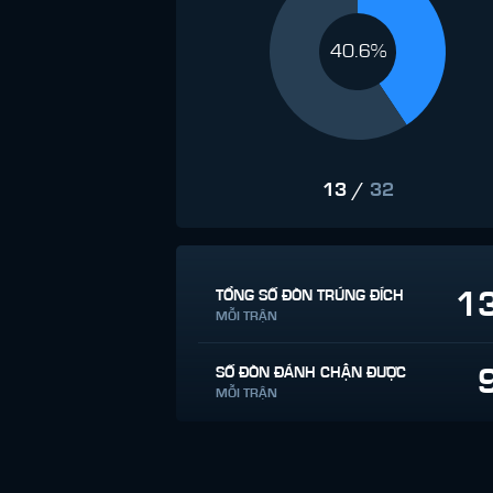
40.6%
13
/
32
1
TỔNG SỐ ĐÒN TRÚNG ĐÍCH
MỖI TRẬN
SỐ ĐÒN ĐÁNH CHẶN ĐƯỢC
MỖI TRẬN