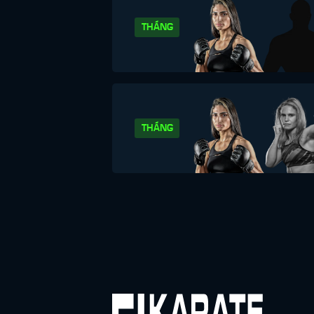
THẮNG
THẮNG