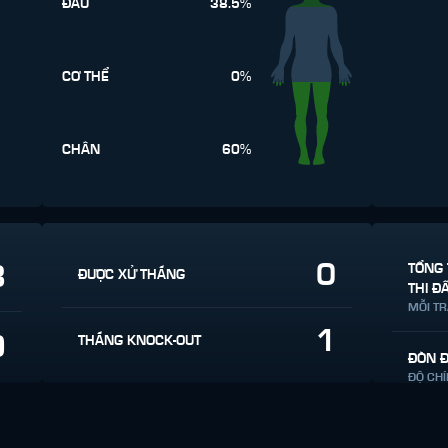
ĐẦU
38.5%
CƠ THỂ
0%
CHÂN
60%
0
3
TỔNG 
ĐƯỢC XỬ THẮNG
THI Đ
MỖI T
1
9
THẮNG KNOCK-OUT
ĐÒN 
ĐỘ CH