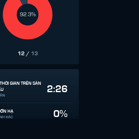
92.3%
12
/
13
THỜI GIAN TRÊN SÀN
2:26
ẤU
RẬN
0%
ĐỐN HẠ
ÍNH XÁC