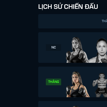
LỊCH SỬ CHIẾN ĐẤU
TH
NC
THẮNG