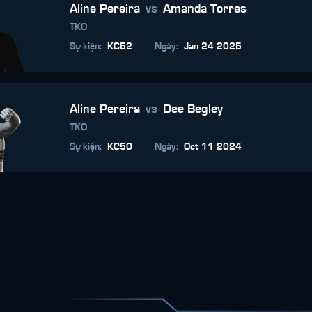
Aline Pereira
vs
Amanda Torres
TKO
Sự kiện
:
KC52
Ngày
:
Jan 24 2025
Aline Pereira
vs
Dee Begley
TKO
Sự kiện
:
KC50
Ngày
:
Oct 11 2024