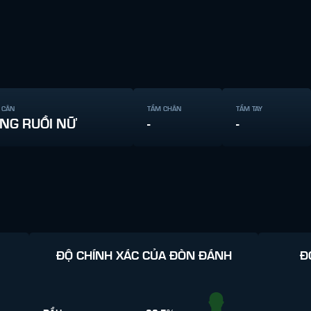
 CÂN
TẦM CHÂN
TẦM TAY
NG RUỒI NỮ
-
-
ĐỘ CHÍNH XÁC CỦA ĐÒN ĐÁNH
Đ