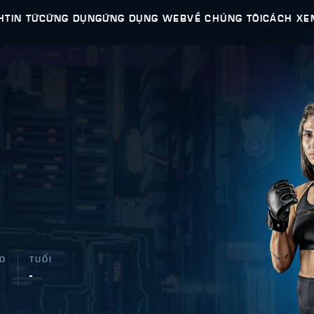
H
TIN TỨC
ỨNG DỤNG
ỨNG DỤNG WEB
VỀ CHÚNG TÔI
CÁCH XE
AO
TUỔI
-