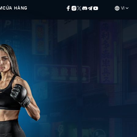
M
CỬA HÀNG
VI