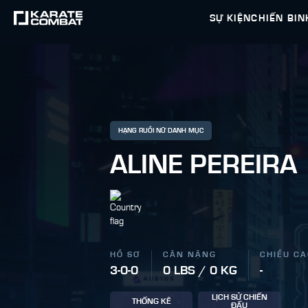
SỰ KIỆN
CHIẾN BIN
HẠNG RUỒI NỮ DANH MỤC
ALINE PEREIRA
HỒ SƠ
CÂN NẶNG
CHIỀU C
3-0-0
0 LBS / 0 KG
-
LỊCH SỬ CHIẾN
THỐNG KÊ
ĐẤU