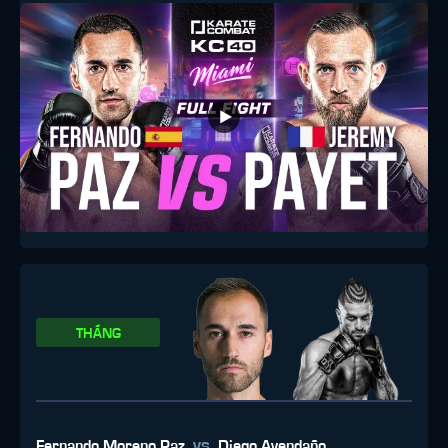
THẮNG
vs
Fernando Moreno Paz
Diego Avendaño