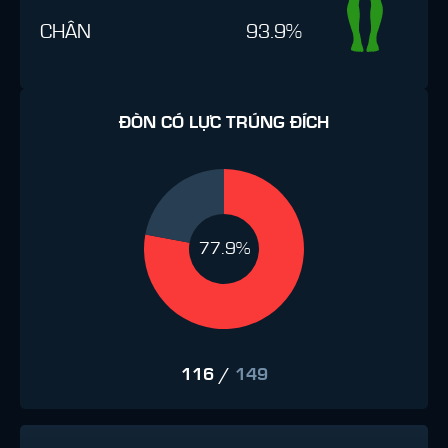
CHÂN
93.9%
ĐÒN CÓ LỰC TRÚNG ĐÍCH
77.9%
116
/
149