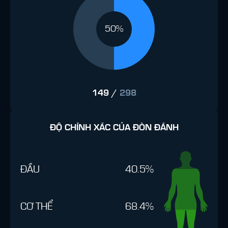
50%
149
/
298
ĐỘ CHÍNH XÁC CỦA ĐÒN ĐÁNH
ĐẦU
40.5%
CƠ THỂ
68.4%