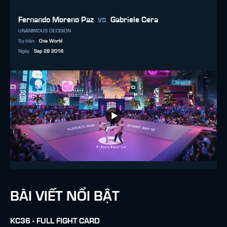
vs
Fernando Moreno Paz
Gabriele Cera
UNANIMOUS DECISION
Sự kiện
:
One World
Ngày
:
Sep 28 2018
BÀI VIẾT NỔI BẬT
KC36 - FULL FIGHT CARD