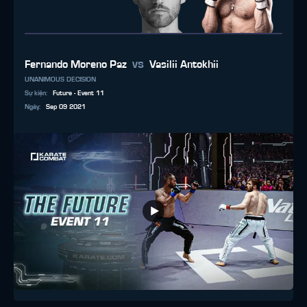
vs
Fernando Moreno Paz
Vasilii Antokhii
UNANIMOUS DECISION
Sự kiện
:
Future - Event 11
Ngày
:
Sep 09 2021