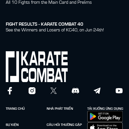
All 10 Fights from the Main Card and Prelims
FIGHT RESULTS - KARATE COMBAT 40
See the Winners and Losers of KC40, on Jun 24th!
TRANG CHỦ
NHÀ PHÁT TRIỂN
TẢI XUỐNG ỨNG DỤNG
SỰ KIỆN
CÂU HỎI THƯỜNG GẶP