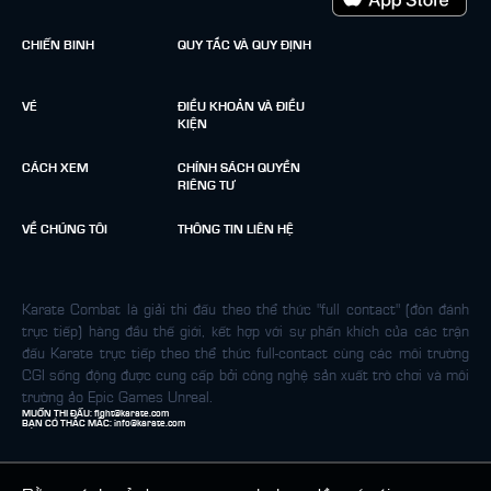
CHIẾN BINH
QUY TẮC VÀ QUY ĐỊNH
VÉ
ĐIỀU KHOẢN VÀ ĐIỀU
KIỆN
CÁCH XEM
CHÍNH SÁCH QUYỀN
RIÊNG TƯ
VỀ CHÚNG TÔI
THÔNG TIN LIÊN HỆ
Karate Combat là giải thi đấu theo thể thức "full contact" (đòn đánh
trực tiếp) hàng đầu thế giới, kết hợp với sự phấn khích của các trận
đấu Karate trực tiếp theo thể thức full-contact cùng các môi trường
CGI sống động được cung cấp bởi công nghệ sản xuất trò chơi và môi
trường ảo Epic Games Unreal.
MUỐN THI ĐẤU:
fight@karate.com
BẠN CÓ THẮC MẮC:
info@karate.com