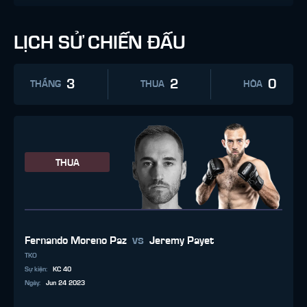
LỊCH SỬ CHIẾN ĐẤU
3
2
0
THẮNG
THUA
HÒA
THUA
vs
Fernando Moreno Paz
Jeremy Payet
TKO
Sự kiện
:
KC 40
Ngày
:
Jun 24 2023