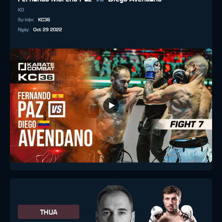
KO
Sự kiện
:
KC36
Ngày
:
Oct 29 2022
THUA