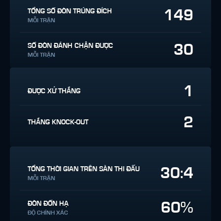
149
TỔNG SỐ ĐÒN TRÚNG ĐÍCH
MỖI TRẬN
30
SỐ ĐÒN ĐÁNH CHẶN ĐƯỢC
MỖI TRẬN
1
ĐƯỢC XỬ THẮNG
2
THẮNG KNOCK-OUT
30:4
TỔNG THỜI GIAN TRÊN SÀN THI ĐẤU
MỖI TRẬN
60%
ĐÒN ĐỐN HẠ
ĐỘ CHÍNH XÁC