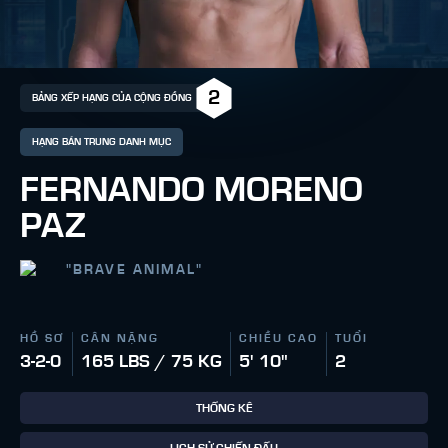
2
BẢNG XẾP HẠNG CỦA CỘNG ĐỒNG
HẠNG BÁN TRUNG DANH MỤC
FERNANDO MORENO
PAZ
"
BRAVE ANIMAL
"
HỒ SƠ
CÂN NẶNG
CHIỀU CAO
TUỔI
3-2-0
165 LBS / 75 KG
5' 10"
2
THỐNG KÊ