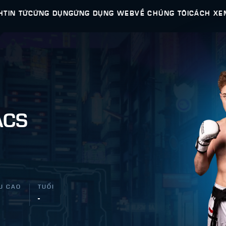
H
TIN TỨC
ỨNG DỤNG
ỨNG DỤNG WEB
VỀ CHÚNG TÔI
CÁCH XE
ACS
U CAO
TUỔI
"
-