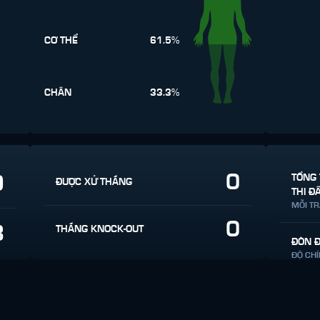
CƠ THỂ
61.5%
CHÂN
33.3%
0
9
TỔNG 
ĐƯỢC XỬ THẮNG
THI Đ
MỖI T
0
8
THẮNG KNOCK-OUT
ĐÒN 
ĐỘ CH