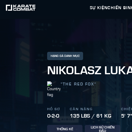
SỰ KIỆN
CHIẾN BIN
HẠNG GÀ DANH MỤC
NIKOLASZ LUK
"
THE RED FOX
"
HỒ SƠ
CÂN NẶNG
CHIỀ
0-2-0
135 LBS / 61 KG
5' 7
LỊCH SỬ CHIẾN
THỐNG KÊ
ĐẤU