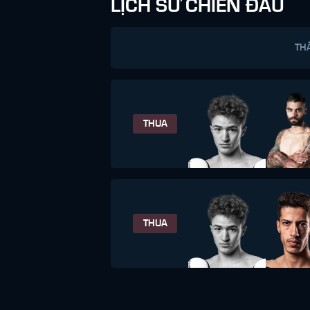
LỊCH SỬ CHIẾN ĐẤU
TH
THUA
THUA