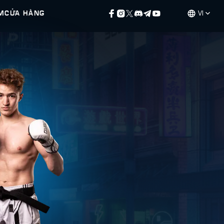
M
CỬA HÀNG
VI