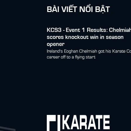
BÀI VIẾT NỔI BẬT
KCS3 - Event 1 Results: Chelmia
scores knockout win in season
opener
Ireland's Eoghan Chelmiah got his Karate 
career off to a flying start