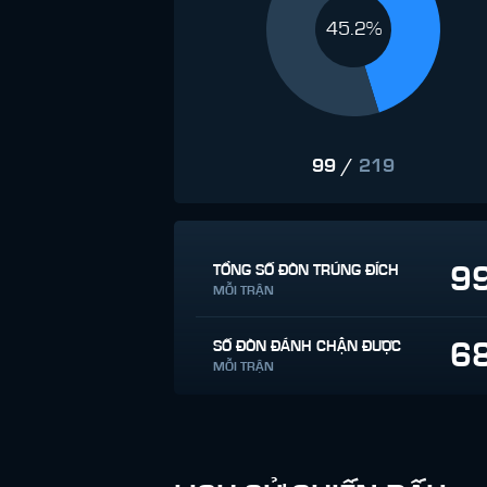
45.2%
99
/
219
9
TỔNG SỐ ĐÒN TRÚNG ĐÍCH
MỖI TRẬN
6
SỐ ĐÒN ĐÁNH CHẶN ĐƯỢC
MỖI TRẬN