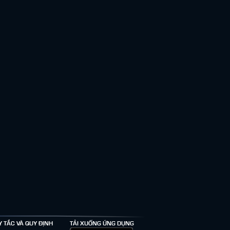
Y TẮC VÀ QUY ĐỊNH
TẢI XUỐNG ỨNG DỤNG