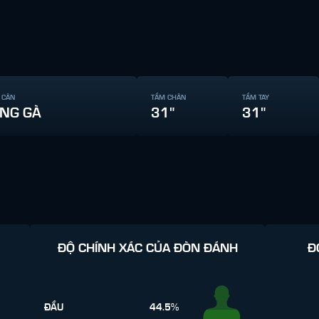
 CÂN
TẦM CHÂN
TẦM TAY
NG GÀ
31"
31"
ĐỘ CHÍNH XÁC CỦA ĐÒN ĐÁNH
Đ
ĐẦU
44.5%