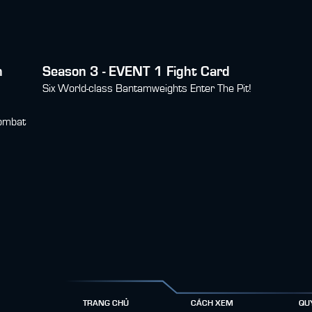
h
Season 3 - EVENT 1 Fight Card
Six World-class Bantamweights Enter The Pit!
Combat
TRANG CHỦ
CÁCH XEM
QU