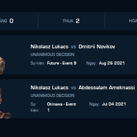
0
2
ẮNG
THUA
HÒ
Nikolasz Lukacs
vs
Dmitrii Novikov
UNANIMOUS DECISION
Sự kiện
:
Future - Event 9
Ngày
:
Aug 26 2021
Nikolasz Lukacs
vs
Abdessalam Ameknassi
UNANIMOUS DECISION
Sự
Okinawa - Event
Ngày
:
Jul 04 2021
kiện
:
1