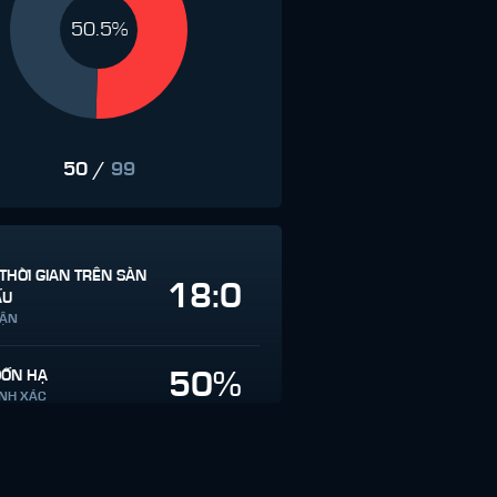
50.5%
50
/
99
THỜI GIAN TRÊN SÀN
18:0
ẤU
RẬN
50%
ĐỐN HẠ
ÍNH XÁC