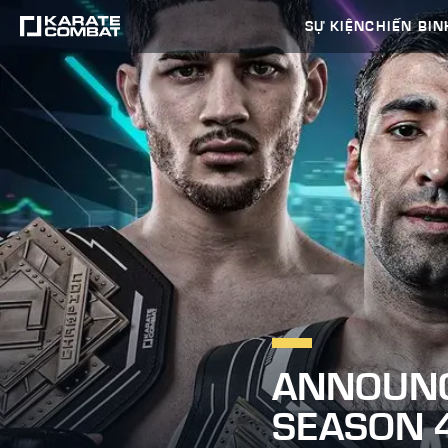
SỰ KIỆN
CHIẾN BIN
ANNOUNC
SEASON 4