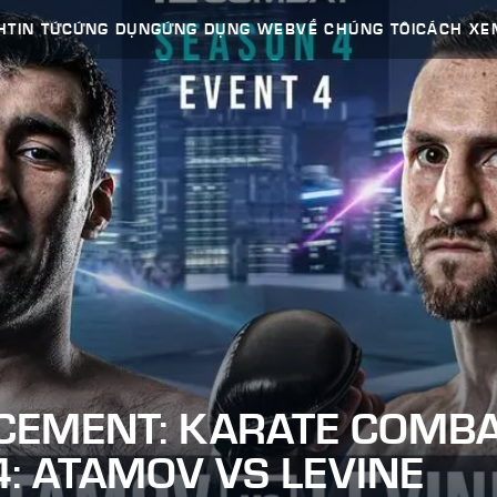
H
TIN TỨC
ỨNG DỤNG
ỨNG DỤNG WEB
VỀ CHÚNG TÔI
CÁCH XE
EMENT: KARATE COMB
: ATAMOV VS LEVINE