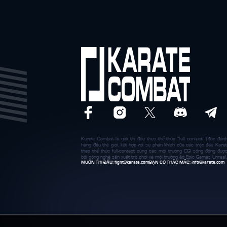
Karate Combat là giải thi đấu theo thể thức "full contact" (đòn đánh
hàng đầu thế giới, kết hợp với sự phấn khích của các trận đấu Karat
theo thể thức full-contact cùng các môi trường CGI sống động đượ
bởi công nghệ sản xuất trò chơi và môi trường ảo Epic Games Unreal.
MUỐN THI ĐẤU:
fight@karate.com
BẠN CÓ THẮC MẮC:
info@karate.com