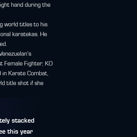
right hand during the
world titles to his
ional karatekas. He
ed.
 Venezuelan’s
st Female Fighter; KO
0 in Karate Combat,
ld title shot if she
tely stacked
ee this year