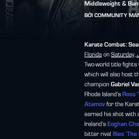
Middleweight & Ban
BỞI
COMMUNITY MA
Karate Combat: Seas
Florida
on
Saturday, 
Two-world title fight
which will also host
champion
Gabriel Va
Rhode Island’s
Ross ‘
Atamov
for the Kara
earned his shot with 
Ireland’s
Eoghan Che
bitter rival
Illies ‘T