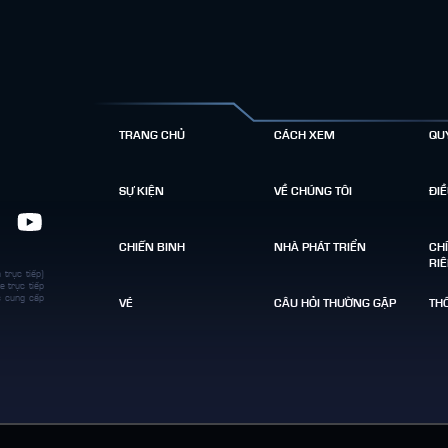
TRANG CHỦ
CÁCH XEM
QU
SỰ KIỆN
VỀ CHÚNG TÔI
ĐI
CHIẾN BINH
NHÀ PHÁT TRIỂN
CH
RI
 trực tiếp)
e trực tiếp
c cung cấp
VÉ
CÂU HỎI THƯỜNG GẶP
THÔ