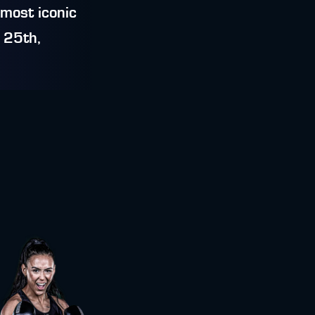
 most iconic
e 25th,