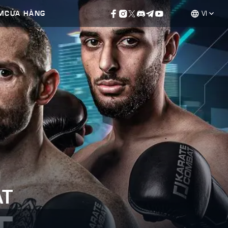
M
CỬA HÀNG
VI
AT