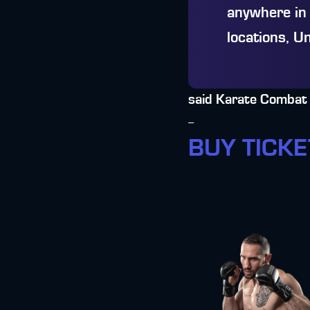
anywhere in 
locations, Un
said Karate Combat
--
BUY TICK