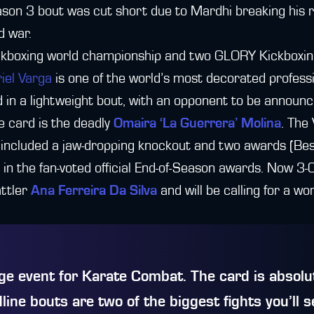
Season 3 bout was cut short due to Mardhi breaking his 
d war.
ckboxing world championship and two GLORY Kickboxing 
iel Varga
is one of the world’s most decorated profess
rd in a lightweight bout, with an opponent to be announc
e card is the deadly
Omaira ‘La Guerrera’ Molina
. The
3 included a jaw-dropping knockout and two awards (Be
in the fan-voted official End-of-Season awards. Now 3-
attler
Ana Ferreira Da Silva
and will be calling for a wor
uge event for Karate Combat. The card is absolu
line bouts are two of the biggest fights you’ll s