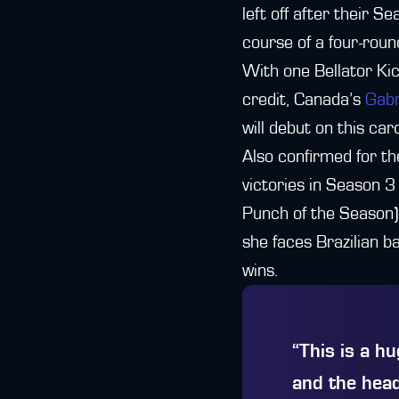
left off after their 
course of a four-roun
With one Bellator Ki
credit, Canada’s
Gabr
will debut on this ca
Also confirmed for th
victories in Season 
Punch of the Season) 
she faces Brazilian b
wins.
“This is a h
and the head