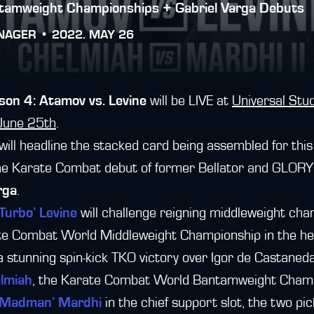
tamweight Championships + Gabriel Varga Debuts
NAGER •
2022. MAY 26
on 4: Atamov vs. Levine
will be LIVE at
Universal Stud
June 25th
.
s will headline the stacked card being assembled for thi
 the Karate Combat debut of former Bellator and GLORY
rga
.
Turbo’ Levine
will challenge reigning middleweight ch
te Combat World Middleweight Championship in the head
a stunning spin-kick TKO victory over Igor de Castaneda
lmiah
, the Karate Combat World Bantamweight Champ
he Madman’ Mardhi
in the chief support slot, the two pi