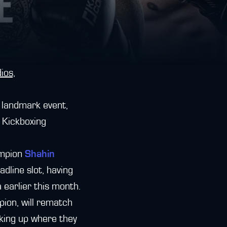
ios,
s landmark event,
 Kickboxing
ampion
Shahin
line slot, having
 earlier this month.
ion, will rematch
cking up where they