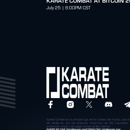
KARATE COMBAT AT BITCOIN 
July 25 | 6:00PM CST
Karate Combat es la principal liga de full contact del mundo, que c
del karáte en vivo con entornos inmersivos de CGI impulsados
producción virtual y de juegos Unreal de Epic Games.
QUIERE PELEAR:
fight@karate.com
CONSULTAS:
info@karate.com