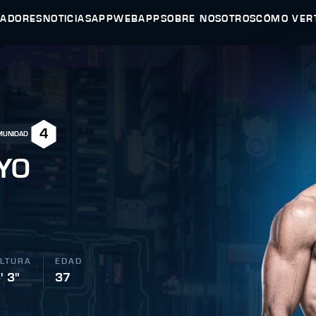
HADORES
NOTICIAS
APP
WEBAPP
SOBRE NOSOTROS
CÓMO VER
4
OMUNIDAD
YO
LTURA
EDAD
' 3"
37