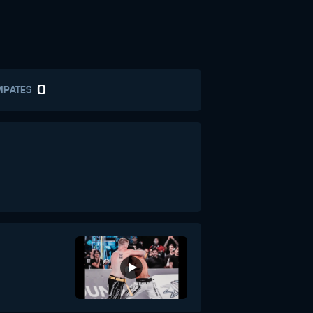
0
MPATES