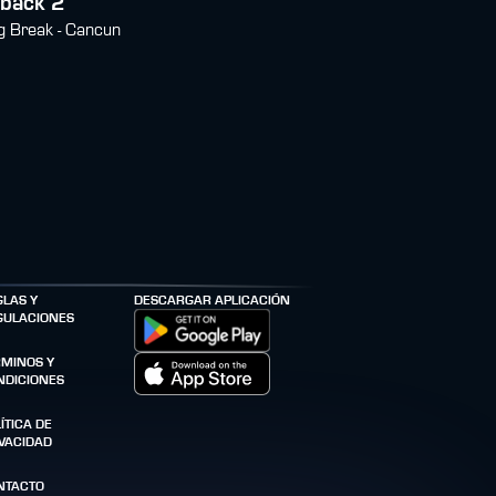
kback 2
g Break - Cancun
GLAS Y
DESCARGAR APLICACIÓN
GULACIONES
RMINOS Y
NDICIONES
ÍTICA DE
IVACIDAD
NTACTO