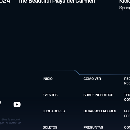
2024
The Beautiful Playa del Carmen
Kic
Sprin
INICIO
CÓMO VER
RE
RE
EVENTOS
SOBRE NOSOTROS
TÉ
CO
LUCHADORES
DESARROLLADORES
POL
PR
ombina la emoción
 por el motor de
BOLETOS
PREGUNTAS
CO