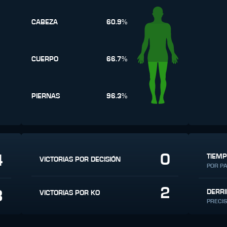
CABEZA
60.9%
CUERPO
66.7%
PIERNAS
96.3%
0
4
TIEMP
VICTORIAS POR DECISIÓN
POR P
2
3
DERRI
VICTORIAS POR KO
PRECIS