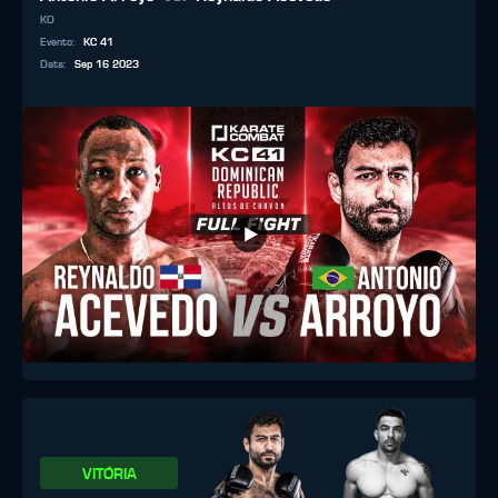
KO
Evento
:
KC 41
Data
:
Sep 16 2023
VITÓRIA