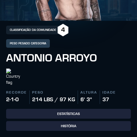
4
CLASSIFICAÇÃO DA COMUNIDADE
PESO PESADO CATEGORIA
ANTONIO ARROYO
RECORDE
PESO
ALTURA
IDADE
2-1-0
214 LBS / 97 KG
6' 3"
37
ESTATÍSTICAS
HISTÓRIA