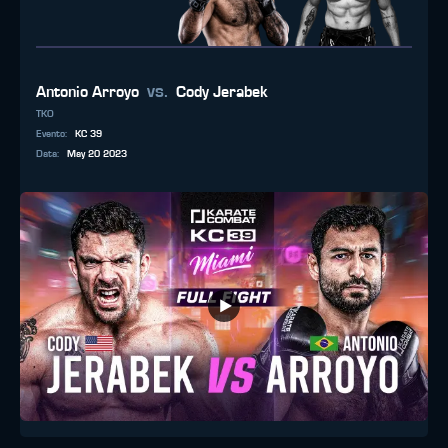
vs.
Antonio Arroyo
Cody Jerabek
TKO
Evento
:
KC 39
Data
:
May 20 2023