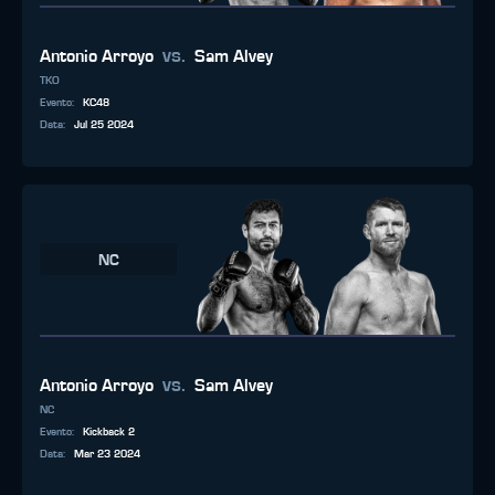
vs.
Antonio Arroyo
Sam Alvey
TKO
Evento
:
KC48
Data
:
Jul 25 2024
NC
vs.
Antonio Arroyo
Sam Alvey
NC
Evento
:
Kickback 2
Data
:
Mar 23 2024