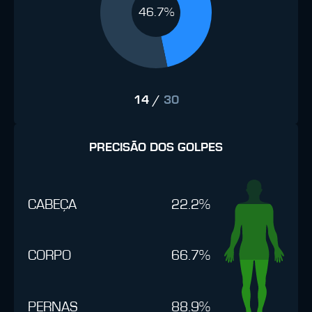
46.7%
14
/
30
PRECISÃO DOS GOLPES
CABEÇA
22.2%
CORPO
66.7%
PERNAS
88.9%