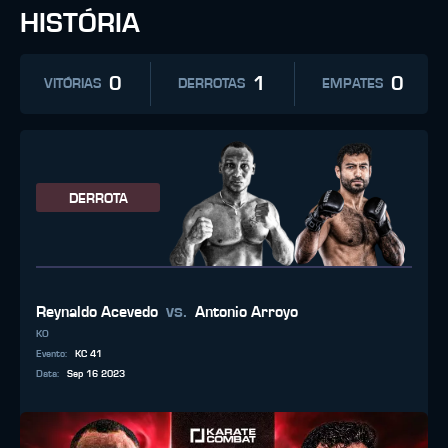
HISTÓRIA
0
1
0
VITÓRIAS
DERROTAS
EMPATES
DERROTA
vs.
Reynaldo Acevedo
Antonio Arroyo
KO
Evento
:
KC 41
Data
:
Sep 16 2023