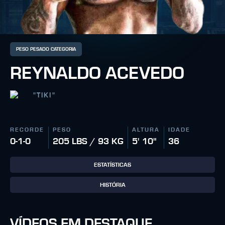
PESO PESADO CATEGORIA
REYNALDO ACEVEDO
"
TIKI
"
RECORDE
PESO
ALTURA
IDADE
0-1-0
205 LBS / 93 KG
5' 10"
36
ESTATÍSTICAS
HISTÓRIA
VÍDEOS EM DESTAQUE