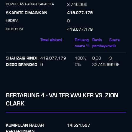
KUMPULAN HADIAH KARATEKA
3.749.999
$KARATE DIMAINKAN
419.077.179
HEDERA
0
ETHEREUM
419.077.179
Total alokasi
Peluang
Rasio
Suara
suara %
pembayaran
unik
SHAHZAIB RINDH
419,077,179
100
%
0.08
3
DIEGO BRANDAO
0
0
%
33749999.96
0
BERTARUNG
4
-
VALTER WALKER
VS
ZION
CLARK
KUMPULAN HADIAH
14.531.597
PERTARUNGAN