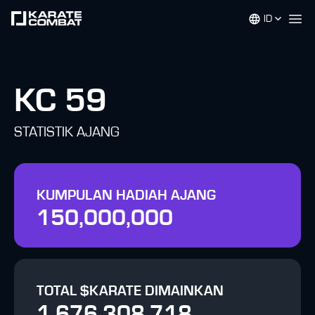
ID
Op
KC 59
STATISTIK AJANG
KUMPULAN HADIAH AJANG
150,000,000
TOTAL $KARATE DIMAINKAN
1,676,308,718