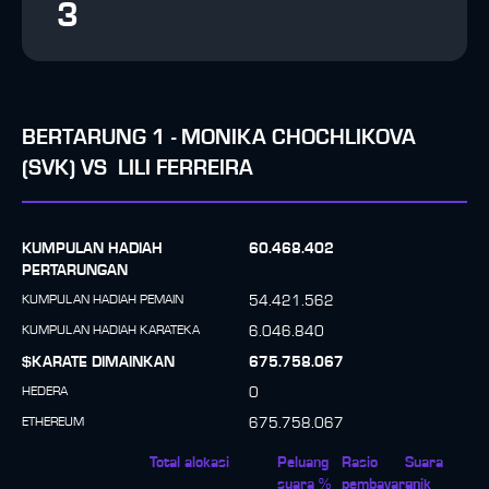
3
BERTARUNG
1
-
MONIKA CHOCHLIKOVA
(SVK)
VS
LILI FERREIRA
KUMPULAN HADIAH
60.468.402
PERTARUNGAN
KUMPULAN HADIAH PEMAIN
54.421.562
KUMPULAN HADIAH KARATEKA
6.046.840
$KARATE DIMAINKAN
675.758.067
HEDERA
0
ETHEREUM
675.758.067
Total alokasi
Peluang
Rasio
Suara
suara %
pembayaran
unik