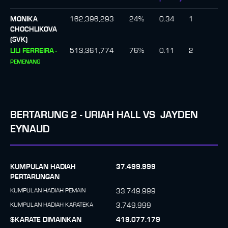
MONIKA
162,396,293
24
%
0.34
1
CHOCHLIKOVA
(SVK)
LILI FERREIRA
513,361,774
76
%
0.11
2
-
PEMENANG
BERTARUNG
2
-
URIAH HALL
VS
JAYDEN
EYNAUD
KUMPULAN HADIAH
37.499.999
PERTARUNGAN
KUMPULAN HADIAH PEMAIN
33.749.999
KUMPULAN HADIAH KARATEKA
3.749.999
$KARATE DIMAINKAN
419.077.179