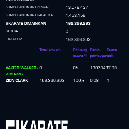
KUMPULAN HADIAH PEMAIN
13.078.437
KUMPULAN HADIAH KARATEKA
1.453.159
$KARATE DIMAINKAN
162.396.293
HEDERA
0
ETHEREUM
162.396.293
Total alokasi
Peluang
Rasio
Suara
suara %
pembayaran
unik
VALTER WALKER
0
0
%
13078437.95
0
-
PEMENANG
ZION CLARK
162,396,293
100
%
0.08
1