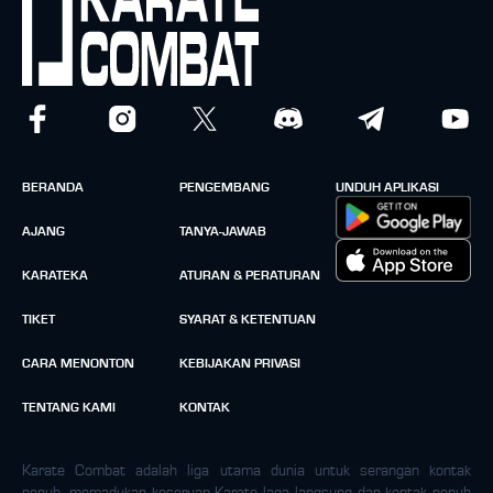
BERANDA
PENGEMBANG
UNDUH APLIKASI
AJANG
TANYA-JAWAB
KARATEKA
ATURAN & PERATURAN
TIKET
SYARAT & KETENTUAN
CARA MENONTON
KEBIJAKAN PRIVASI
TENTANG KAMI
KONTAK
Karate Combat adalah liga utama dunia untuk serangan kontak
penuh, memadukan keseruan Karate laga langsung dan kontak penuh