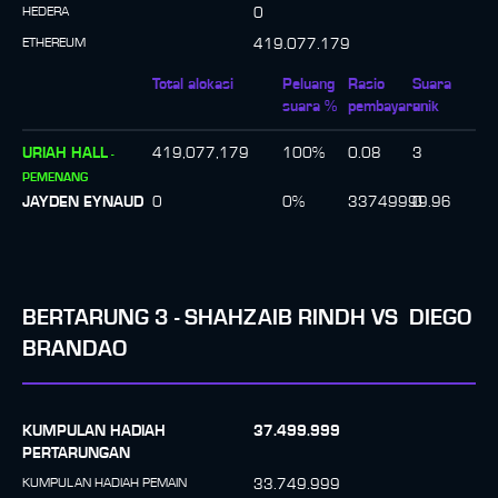
HEDERA
0
ETHEREUM
419.077.179
Total alokasi
Peluang
Rasio
Suara
suara %
pembayaran
unik
URIAH HALL
419,077,179
100
%
0.08
3
-
PEMENANG
JAYDEN EYNAUD
0
0
%
33749999.96
0
BERTARUNG
3
-
SHAHZAIB RINDH
VS
DIEGO
BRANDAO
KUMPULAN HADIAH
37.499.999
PERTARUNGAN
KUMPULAN HADIAH PEMAIN
33.749.999