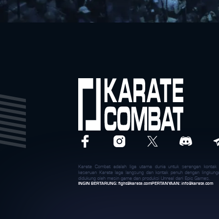
Karate Combat adalah liga utama dunia untuk serangan konta
keseruan Karate laga langsung dan kontak penuh dengan lingkung
didukung oleh mesin game dan produksi Unreal dari Epic Games.
INGIN BERTARUNG:
fight@karate.com
PERTANYAAN:
info@karate.com