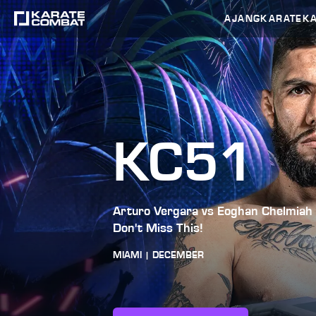
AJANG
KARATEK
KC51
Arturo Vergara vs Eoghan Chelmiah
Don't Miss This!
MIAMI | DECEMBER