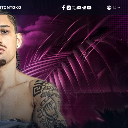
NTON
TOKO
ID