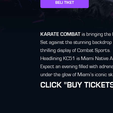
BELI TIKET
KARATE COMBAT
is bringing the
Set against the stunning backdrop o
thrilling display of Combat Sports.
Headlining KC51 is Miami Native 
Expect an evening filled with adren
under the glow of Miami’s iconic sky
CLICK "BUY TICKET