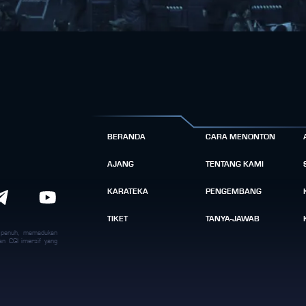
BERANDA
CARA MENONTON
AJANG
TENTANG KAMI
KARATEKA
PENGEMBANG
TIKET
TANYA-JAWAB
k penuh, memadukan
an CGI imersif yang