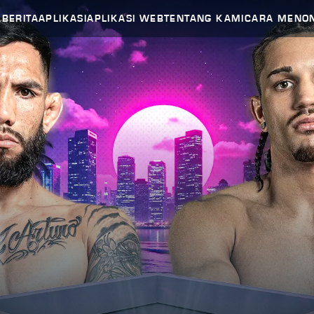
A
BERITA
APLIKASI
APLIKASI WEB
TENTANG KAMI
CARA MENO