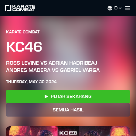
ID
Op
KARATE COMBAT
KC46
ROSS LEVINE VS ADRIAN HADRIBEAJ
ANDRES MADERA VS GABRIEL VARGA
THURSDAY, MAY 30 2024
PUTAR SEKARANG
SEMUA HASIL