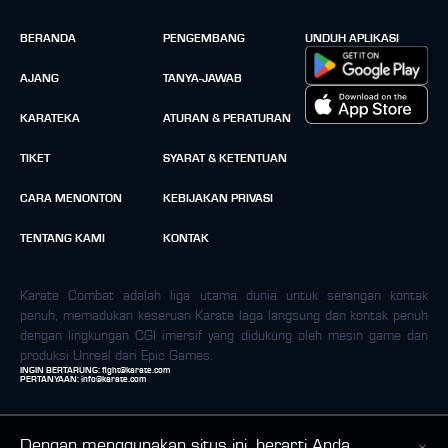
BERANDA
PENGEMBANG
UNDUH APLIKASI
AJANG
TANYA-JAWAB
KARATEKA
ATURAN & PERATURAN
TIKET
SYARAT & KETENTUAN
CARA MENONTON
KEBIJAKAN PRIVASI
TENTANG KAMI
KONTAK
Karate Combat adalah liga utama dunia untuk serangan kontak
penuh, memadukan keseruan Karate laga langsung dan kontak penuh
dengan lingkungan CGI imersif yang didukung oleh mesin game dan
produksi Unreal dari Epic Games.
INGIN BERTARUNG:
fight@karate.com
PERTANYAAN:
info@karate.com
Dengan menggunakan situs ini, berarti Anda