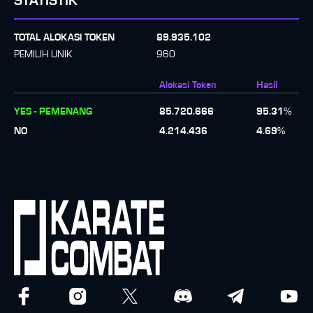
STATISTIK
TOTAL ALOKASI TOKEN
89.935.102
PEMILIH UNIK
960
Alokasi Token
Hasil
YES - PEMENANG
85.720.666
95.31
%
NO
4.214.436
4.69
%