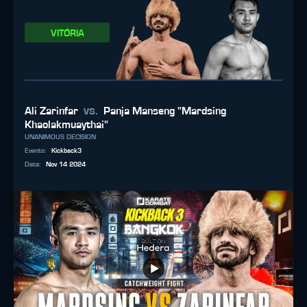
VITÓRIA
vs.
Ali Zarinfar
Panja Manseng "Mardsing
Khaolakmuaythai"
UNANIMOUS DECISION
Evento
:
Kickback3
Data
:
Nov 14 2024