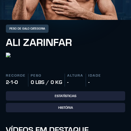
PESO DE GALO CATEGORIA
ALI ZARINFAR
RECORDE
PESO
ALTURA
IDADE
2-1-0
0 LBS / 0 KG
-
-
ESTATÍSTICAS
HISTÓRIA
VÍDEOS EM DESTAQUE