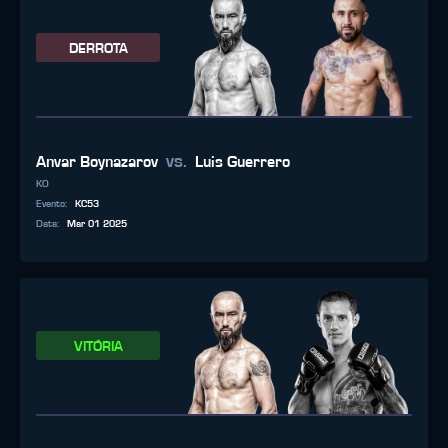
DERROTA
vs.
Anvar Boynazarov
Luis Guerrero
KO
Evento
:
KC53
Data
:
Mar 01 2025
VITÓRIA