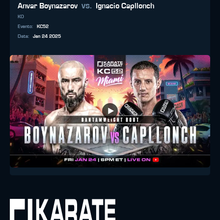
vs.
Anvar Boynazarov
Ignacio Capllonch
KO
Evento
:
KC52
Data
:
Jan 24 2025