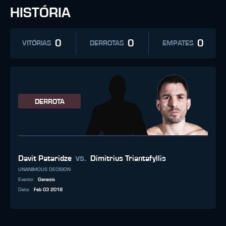
HISTÓRIA
0
0
0
VITÓRIAS
DERROTAS
EMPATES
DERROTA
vs.
Davit Pataridze
Dimitrius Triantafyllis
UNANIMOUS DECISION
Evento
:
Genesis
Data
:
Feb 03 2018