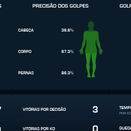
S
PRECISÃO DOS GOLPES
GOL
CABEÇA
36.6%
CORPO
67.3%
PERNAS
86.3%
3
7
TEMPO
VITÓRIAS POR DECISÃO
POR C
0
4
QUED
VITÓRIAS POR KO