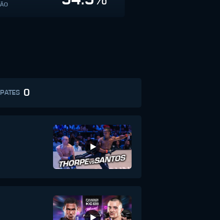
SÃO
0
PATES