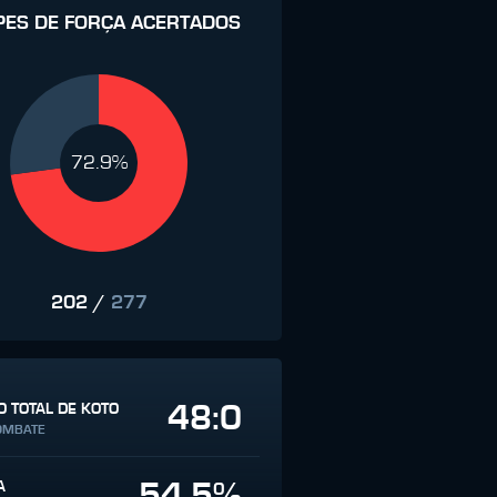
PES DE FORÇA ACERTADOS
72.9%
202
/
277
48:0
 TOTAL DE KOTO
OMBATE
54.5%
A