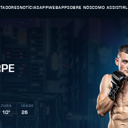
UTADORES
NOTÍCIAS
APP
WEBAPP
SOBRE NÓS
COMO ASSISTIR
RPE
LTURA
IDADE
' 10"
26