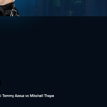
: Tommy Azouz vs Mitchell Thope