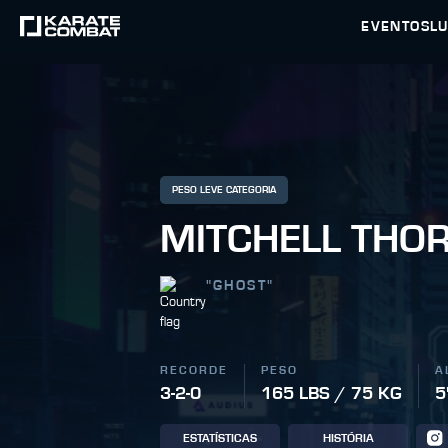
EVENTOS
L
PESO LEVE CATEGORIA
MITCHELL THO
"
GHOST
"
RECORDE
PESO
A
3-2-0
165 LBS / 75 KG
5
ESTATÍSTICAS
HISTÓRIA