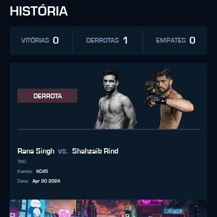
HISTÓRIA
0
1
0
VITÓRIAS
DERROTAS
EMPATES
DERROTA
vs.
Rana Singh
Shahzaib Rind
TKO
Evento
:
KC45
Data
:
Apr 20 2024