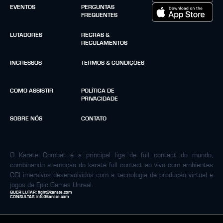
EVENTOS
PERGUNTAS
FREQUENTES
LUTADORES
REGRAS &
REGULAMENTOS
INGRESSOS
TERMOS & CONDIÇÕES
COMO ASSISTIR
POLÍTICA DE
PRIVACIDADE
SOBRE NÓS
CONTATO
O Karate Combat é a principal liga de full contact do mundo,
combinando a emoção do karatê full contact ao vivo com ambientes
CGI imersivos desenvolvidos com a tecnologia de produção virtual e
jogos da Epic Games Unreal.
QUER LUTAR:
fight@karate.com
CONSULTAS:
info@karate.com