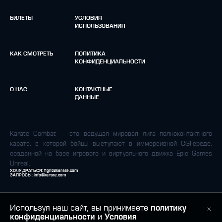
БИЛЕТЫ
УСЛОВИЯ
ИСПОЛЬЗОВАНИЯ
КАК СМОТРЕТЬ
ПОЛИТИКА
КОНФИДЕНЦИАЛЬНОСТИ
О НАС
КОНТАКТНЫЕ
ДАННЫЕ
Karate Combat — это ведущая мировая лига полноконтактного
каратэ, в которой бойцы выступают в иммерсивной CGI-среде,
созданной на базе игрового и виртуального движка Epic Games
Unreal.
ХОЧУ ДРАТЬСЯ:
fight@karate.com
ЗАПРОСЫ:
info@karate.com
Используя наш сайт, вы принимаете
политику
конфиденциальности
и
Условия