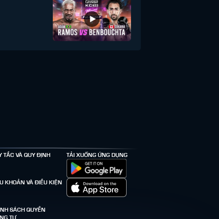
Y TẮC VÀ QUY ĐỊNH
TẢI XUỐNG ỨNG DỤNG
ỀU KHOẢN VÀ ĐIỀU KIỆN
ÍNH SÁCH QUYỀN
ÊNG TƯ