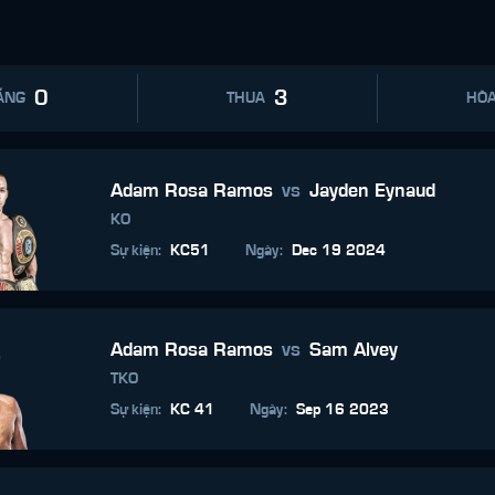
0
3
ẮNG
THUA
HÒ
Adam Rosa Ramos
vs
Jayden Eynaud
KO
Sự kiện
:
KC51
Ngày
:
Dec 19 2024
Adam Rosa Ramos
vs
Sam Alvey
TKO
Sự kiện
:
KC 41
Ngày
:
Sep 16 2023