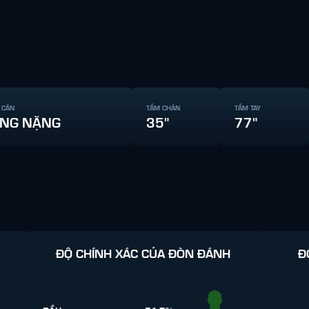
 CÂN
TẦM CHÂN
TẦM TAY
NG NẶNG
35"
77"
ĐỘ CHÍNH XÁC CỦA ĐÒN ĐÁNH
Đ