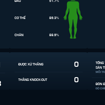
ĐẦU
51.7%
CƠ THỂ
89.3%
CHÂN
88.9%
0
1
TỔNG 
ĐƯỢC XỬ THẮNG
SÀN T
MỖI T
0
THẮNG KNOCK-OUT
3
ĐÒN 
ĐỘ CH