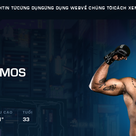
H
TIN TỨC
ỨNG DỤNG
ỨNG DỤNG WEB
VỀ CHÚNG TÔI
CÁCH XE
AMOS
U CAO
TUỔI
1"
33