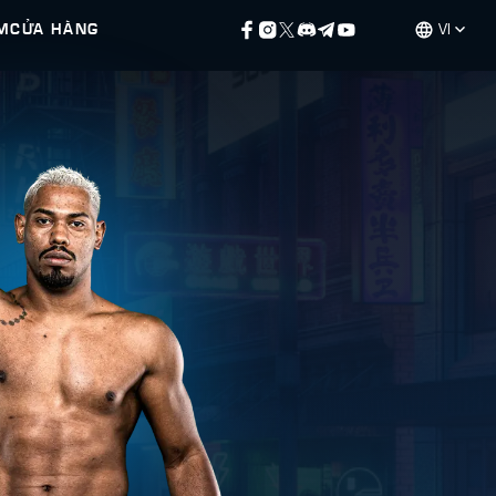
M
CỬA HÀNG
VI