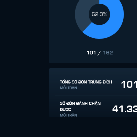
62.3%
101
/
162
10
TỔNG SỐ ĐÒN TRÚNG ĐÍCH
MỖI TRẬN
SỐ ĐÒN ĐÁNH CHẶN
41.3
ĐƯỢC
MỖI TRẬN