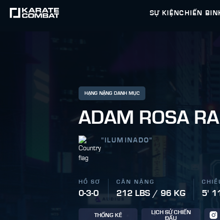
SỰ KIỆN
CHIẾN BIN
HẠNG NẶNG DANH MỤC
ADAM ROSA R
"
ILUMINADO
"
HỒ SƠ
CÂN NẶNG
CHIỀ
0-3-0
212 LBS / 96 KG
5' 1
LỊCH SỬ CHIẾN
THỐNG KÊ
ĐẤU