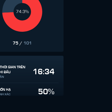
74.3%
75
/
101
THỜI GIAN TRÊN
16:34
HI ĐẤU
RẬN
50%
ĐỐN HẠ
ÍNH XÁC