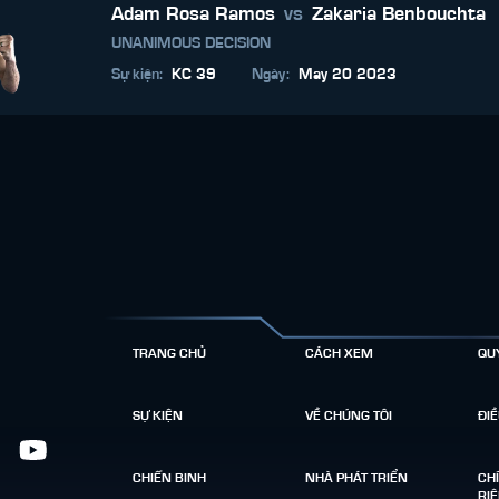
Adam Rosa Ramos
vs
Zakaria Benbouchta
UNANIMOUS DECISION
Sự kiện
:
KC 39
Ngày
:
May 20 2023
TRANG CHỦ
CÁCH XEM
QU
SỰ KIỆN
VỀ CHÚNG TÔI
ĐI
CHIẾN BINH
NHÀ PHÁT TRIỂN
CH
RI