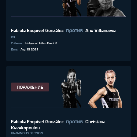
против
Fabiola Esquivel González
Ana Villanueva
KO
Событие
:
Hollywood Hills - Event 8
Дата
:
Aug 19 2021
ПОРАЖЕНИЕ
против
Fabiola Esquivel González
Christina
Kavakopoulou
UNANIMOUS DECISION