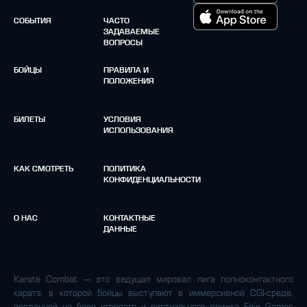
СОБЫТИЯ
ЧАСТО
ЗАДАВАЕМЫЕ
ВОПРОСЫ
БОЙЦЫ
ПРАВИЛА И
ПОЛОЖЕНИЯ
БИЛЕТЫ
УСЛОВИЯ
ИСПОЛЬЗОВАНИЯ
КАК СМОТРЕТЬ
ПОЛИТИКА
КОНФИДЕНЦИАЛЬНОСТИ
О НАС
КОНТАКТНЫЕ
ДАННЫЕ
Karate Combat — это ведущая мировая лига полноконтактного
каратэ, в которой бойцы выступают в иммерсивной CGI-среде,
созданной на базе игрового и виртуального движка Epic Games