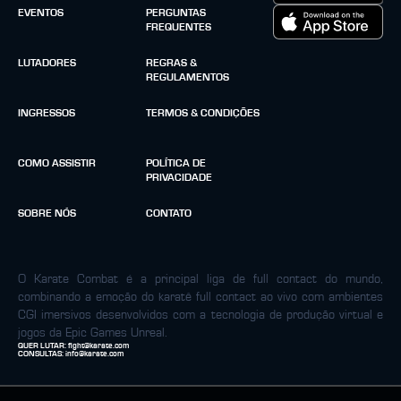
EVENTOS
PERGUNTAS
FREQUENTES
LUTADORES
REGRAS &
REGULAMENTOS
INGRESSOS
TERMOS & CONDIÇÕES
COMO ASSISTIR
POLÍTICA DE
PRIVACIDADE
SOBRE NÓS
CONTATO
O Karate Combat é a principal liga de full contact do mundo,
combinando a emoção do karatê full contact ao vivo com ambientes
CGI imersivos desenvolvidos com a tecnologia de produção virtual e
jogos da Epic Games Unreal.
QUER LUTAR:
fight@karate.com
CONSULTAS:
info@karate.com