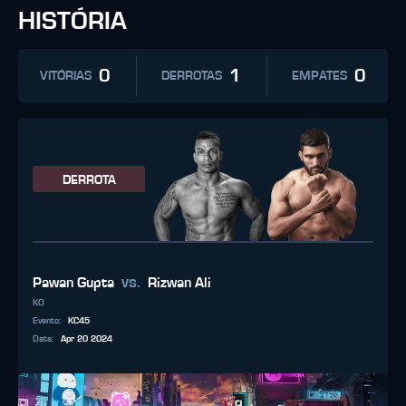
HISTÓRIA
0
1
0
VITÓRIAS
DERROTAS
EMPATES
DERROTA
vs.
Pawan Gupta
Rizwan Ali
KO
Evento
:
KC45
Data
:
Apr 20 2024