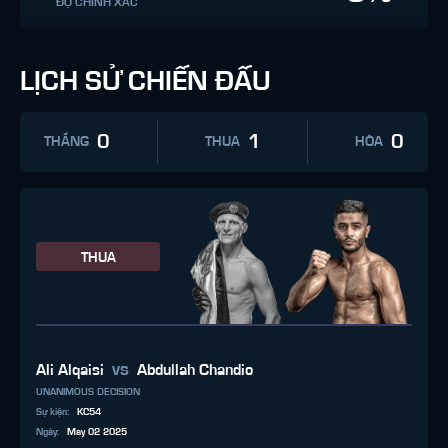
ĐỘ CHÍNH XÁC
LỊCH SỬ CHIẾN ĐẤU
0
1
0
THẮNG
THUA
HÒA
THUA
vs
Ali Alqaisi
Abdullah Chandio
UNANIMOUS DECISION
Sự kiện
:
KC54
Ngày
:
May 02 2025