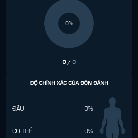
0%
0
/
0
ĐỘ CHÍNH XÁC CỦA ĐÒN ĐÁNH
ĐẦU
0%
CƠ THỂ
0%