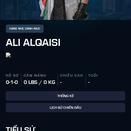
HẠNG NHẸ DANH MỤC
ALI ALQAISI
HỒ SƠ
CÂN NẶNG
CHIỀU CAO
TUỔI
0-1-0
0 LBS / 0 KG
-
-
THỐNG KÊ
LỊCH SỬ CHIẾN ĐẤU
TIỂU SỬ