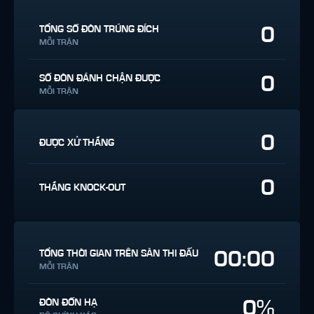
0
TỔNG SỐ ĐÒN TRÚNG ĐÍCH
MỖI TRẬN
0
SỐ ĐÒN ĐÁNH CHẶN ĐƯỢC
MỖI TRẬN
0
ĐƯỢC XỬ THẮNG
0
THẮNG KNOCK-OUT
00:00
TỔNG THỜI GIAN TRÊN SÀN THI ĐẤU
MỖI TRẬN
0%
ĐÒN ĐỐN HẠ