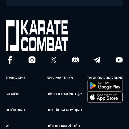
TRANG CHỦ
NHÀ PHÁT TRIỂN
TẢI XUỐNG ỨNG DỤNG
SỰ KIỆN
CÂU HỎI THƯỜNG GẶP
CHIẾN BINH
QUY TẮC VÀ QUY ĐỊNH
VÉ
ĐIỀU KHOẢN VÀ ĐIỀU