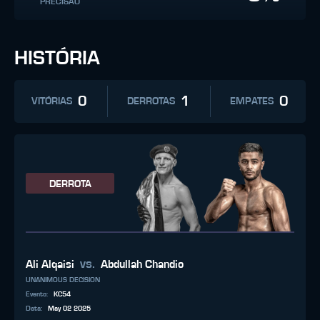
PRECISÃO
HISTÓRIA
0
1
0
VITÓRIAS
DERROTAS
EMPATES
DERROTA
vs.
Ali Alqaisi
Abdullah Chandio
UNANIMOUS DECISION
Evento
:
KC54
Data
:
May 02 2025