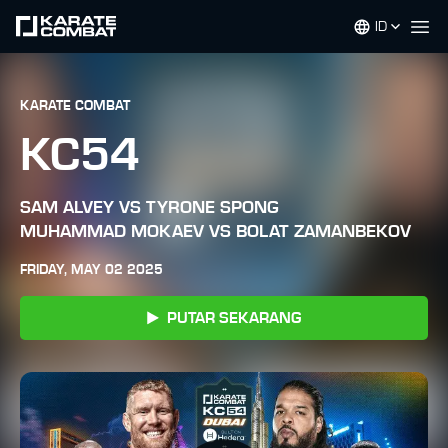
ID
Op
KARATE COMBAT
KC54
SAM ALVEY VS TYRONE SPONG
MUHAMMAD MOKAEV VS BOLAT ZAMANBEKOV
FRIDAY, MAY 02 2025
PUTAR SEKARANG