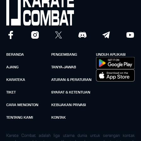
BERANDA
PENGEMBANG
UNDUH APLIKASI
AJANG
TANYA-JAWAB
KARATEKA
ATURAN & PERATURAN
TIKET
SYARAT & KETENTUAN
CARA MENONTON
KEBIJAKAN PRIVASI
TENTANG KAMI
KONTAK
Karate Combat adalah liga utama dunia untuk serangan kontak