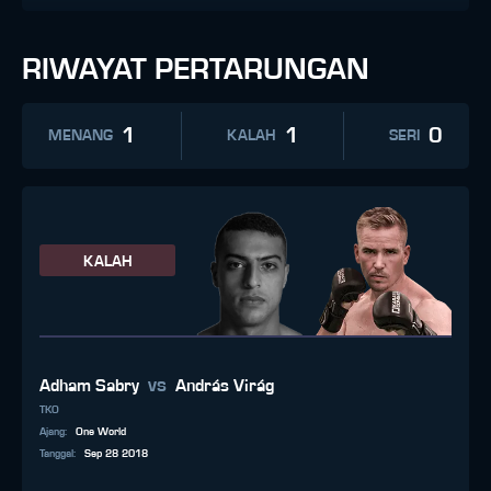
RIWAYAT PERTARUNGAN
1
1
0
MENANG
KALAH
SERI
KALAH
vs
Adham Sabry
András Virág
TKO
Ajang
:
One World
Tanggal
:
Sep 28 2018