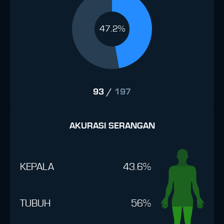
47.2%
93
/
197
AKURASI SERANGAN
KEPALA
43.6%
TUBUH
56%