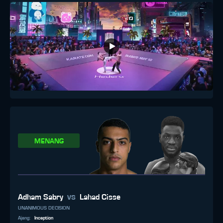
MENANG
vs
Adham Sabry
Lahad Cisse
UNANIMOUS DECISION
Ajang
:
Inception