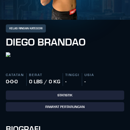
KELAS RINGAN KATEGORI
DIEGO BRANDAO
CATATAN
BERAT
TINGGI
USIA
0-0-0
0 LBS / 0 KG
-
-
STATISTIK
RIWAYAT PERTARUNGAN
BIOGRAFI