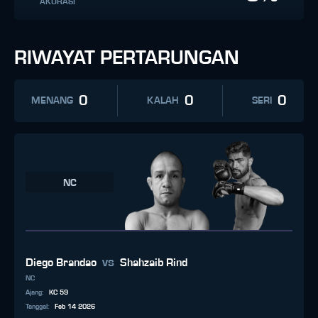
AKURASI
RIWAYAT PERTARUNGAN
0
0
0
MENANG
KALAH
SERI
NC
vs
Diego Brandao
Shahzaib Rind
NC
Ajang
:
KC 59
Tanggal
:
Feb 14 2026