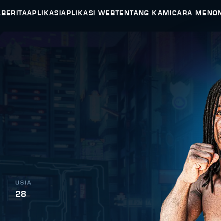
A
BERITA
APLIKASI
APLIKASI WEB
TENTANG KAMI
CARA MENO
USIA
28