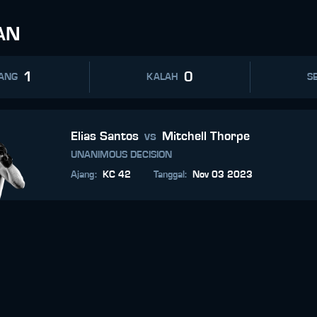
AN
1
0
ANG
KALAH
SE
Elias Santos
vs
Mitchell Thorpe
UNANIMOUS DECISION
Ajang
:
KC 42
Tanggal
:
Nov 03 2023