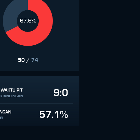
67.6%
50
/
74
9:0
 WAKTU PIT
ERTANDINGAN
57.1%
INGAN
SI