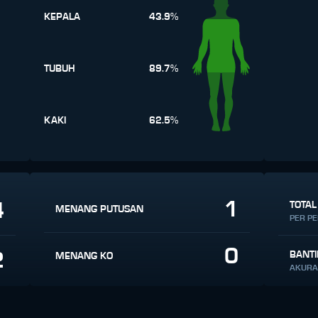
KEPALA
43.9%
TUBUH
89.7%
KAKI
62.5%
1
4
TOTAL
MENANG PUTUSAN
PER P
0
2
BANT
MENANG KO
AKURA