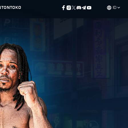
NTON
TOKO
ID