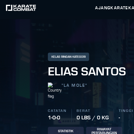
AJANG
KARATEK
KELAS RINGAN KATEGORI
ELIAS SANTOS
"
LA MOLE
"
CATATAN
BERAT
TINGGI
1-0-0
0 LBS / 0 KG
-
RIWAYAT
STATISTIK
PERTARUNGAN