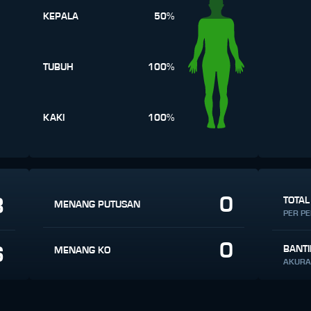
KEPALA
50%
TUBUH
100%
KAKI
100%
0
8
TOTAL
MENANG PUTUSAN
PER P
0
6
BANT
MENANG KO
AKURA