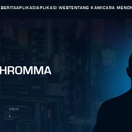
A
BERITA
APLIKASI
APLIKASI WEB
TENTANG KAMI
CARA MENO
PHROMMA
USIA
-