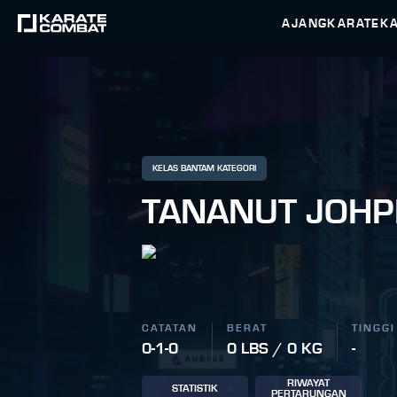
AJANG
KARATEK
KELAS BANTAM KATEGORI
TANANUT JOH
CATATAN
BERAT
TINGGI
0-1-0
0 LBS / 0 KG
-
RIWAYAT
STATISTIK
PERTARUNGAN