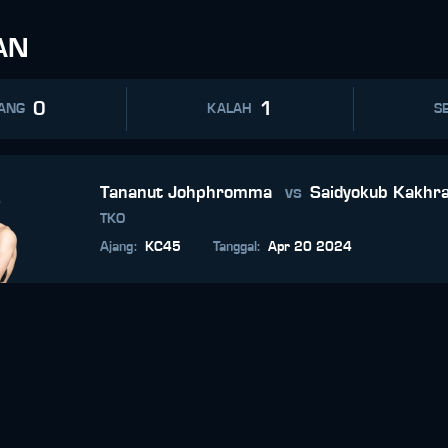
AN
0
1
ANG
KALAH
SE
Tananut Johphromma
vs
Saidyokub Kakhr
TKO
Ajang
:
KC45
Tanggal
:
Apr 20 2024