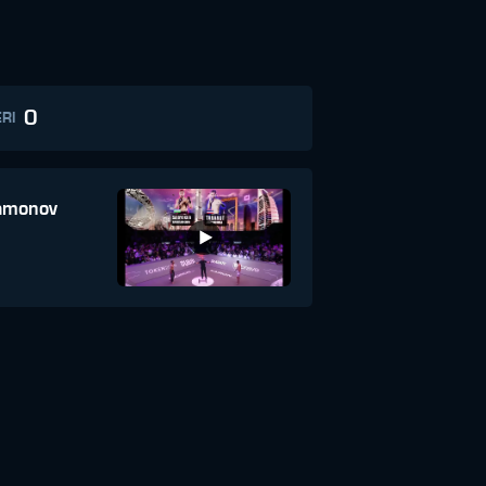
0
RI
amonov