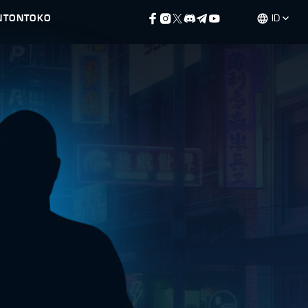
NTON
TOKO
ID