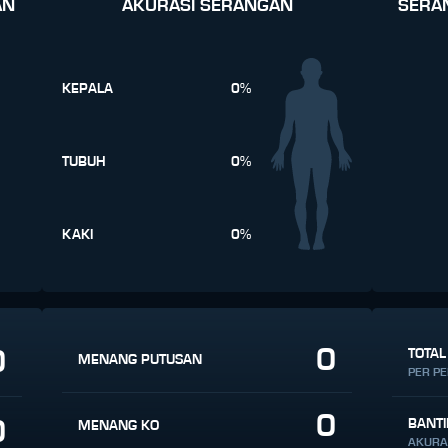
AN
AKURASI SERANGAN
SERA
KEPALA
0%
TUBUH
0%
KAKI
0%
0
0
TOTAL
MENANG PUTUSAN
PER P
0
0
BANT
MENANG KO
AKURA