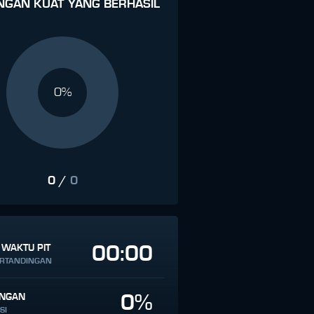
NGAN KUAT YANG BERHASIL
0%
0
/
0
00:00
 WAKTU PIT
ERTANDINGAN
0%
INGAN
SI