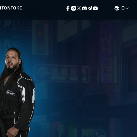
NTON
TOKO
ID