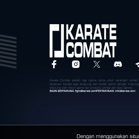
Karate Combat adalah liga utama dunia untuk serangan konta
keseruan Karate laga langsung dan kontak penuh dengan lingkung
didukung oleh mesin game dan produksi Unreal dari Epic Games.
INGIN BERTARUNG:
fight@karate.com
PERTANYAAN:
info@karate.com
Dengan menggunakan situs 