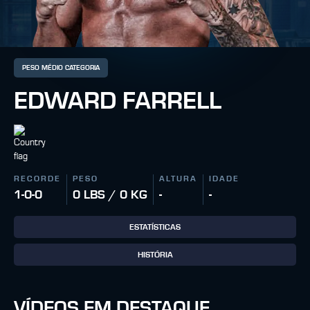
PESO MÉDIO CATEGORIA
EDWARD FARRELL
RECORDE
PESO
ALTURA
IDADE
1-0-0
0 LBS / 0 KG
-
-
ESTATÍSTICAS
HISTÓRIA
VÍDEOS EM DESTAQUE