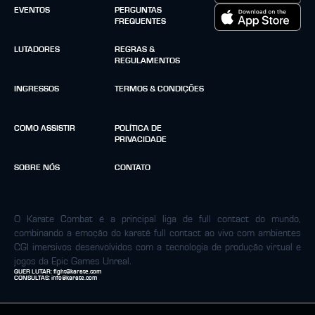
EVENTOS
PERGUNTAS
FREQUENTES
LUTADORES
REGRAS &
REGULAMENTOS
INGRESSOS
TERMOS & CONDIÇÕES
COMO ASSISTIR
POLÍTICA DE
PRIVACIDADE
SOBRE NÓS
CONTATO
O Karate Combat é a principal liga de full contact do mundo,
combinando a emoção do karatê full contact ao vivo com ambientes
CGI imersivos desenvolvidos com a tecnologia de produção virtual e
jogos da Epic Games Unreal.
QUER LUTAR:
fight@karate.com
CONSULTAS:
info@karate.com