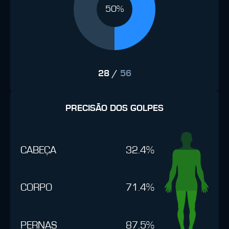
50%
28
/
56
PRECISÃO DOS GOLPES
CABEÇA
32.4%
CORPO
71.4%
PERNAS
87.5%