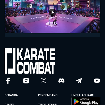
BERANDA
PENGEMBANG
UNDUH APLIKASI
AJANG
TANYA-JAWAB