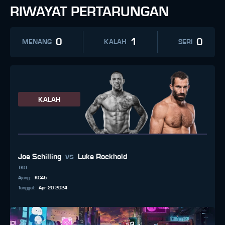
RIWAYAT PERTARUNGAN
0
1
0
MENANG
KALAH
SERI
KALAH
vs
Joe Schilling
Luke Rockhold
TKO
Ajang
:
KC45
Tanggal
:
Apr 20 2024