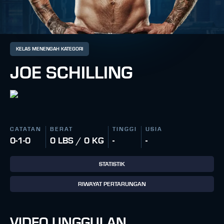
KELAS MENENGAH KATEGORI
JOE SCHILLING
CATATAN
BERAT
TINGGI
USIA
0-1-0
0 LBS / 0 KG
-
-
STATISTIK
RIWAYAT PERTARUNGAN
VIDEO UNGGULAN