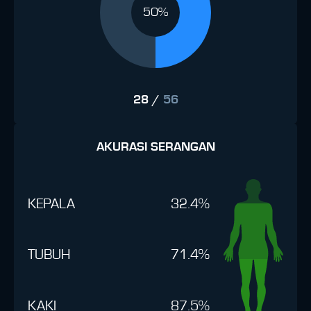
50%
28
/
56
AKURASI SERANGAN
KEPALA
32.4%
TUBUH
71.4%
KAKI
87.5%