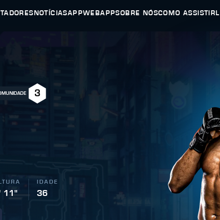
UTADORES
NOTÍCIAS
APP
WEBAPP
SOBRE NÓS
COMO ASSISTIR
3
COMUNIDADE
LTURA
IDADE
' 11"
36