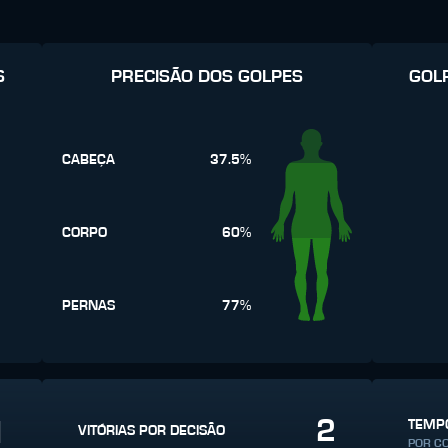
S
PRECISÃO DOS GOLPES
GOL
CABEÇA
37.5%
CORPO
60%
PERNAS
77%
2
1
TEMPO
VITÓRIAS POR DECISÃO
POR C