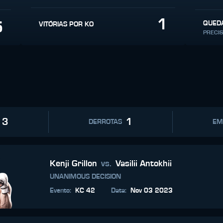
1
5
QUED
VITÓRIAS POR KO
PRECI
3
1
DERROTAS
EM
Kenji Grillon
vs.
Vasilii Antokhii
UNANIMOUS DECISION
Evento
:
KC 42
Data
:
Nov 03 2023