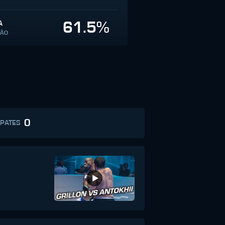
61.5%
A
SÃO
0
PATES