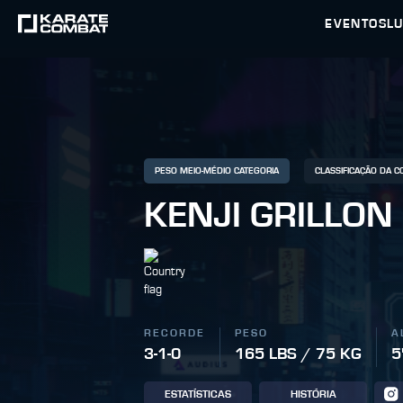
EVENTOS
L
PESO MEIO-MÉDIO CATEGORIA
CLASSIFICAÇÃO DA 
KENJI GRILLON
RECORDE
PESO
A
3-1-0
165 LBS / 75 KG
5
ESTATÍSTICAS
HISTÓRIA