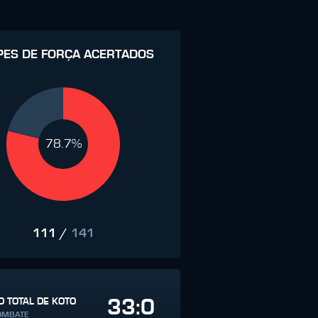
PES DE FORÇA ACERTADOS
78.7%
111
/
141
33:0
 TOTAL DE KOTO
OMBATE