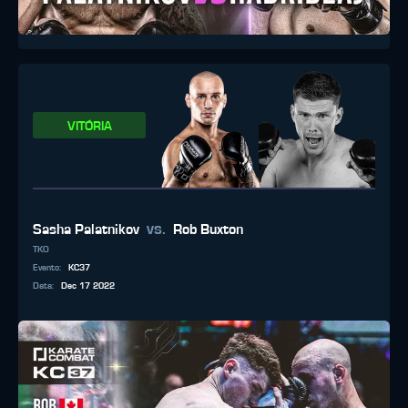
VITÓRIA
vs.
Sasha Palatnikov
Rob Buxton
TKO
Evento
:
KC37
Data
:
Dec 17 2022