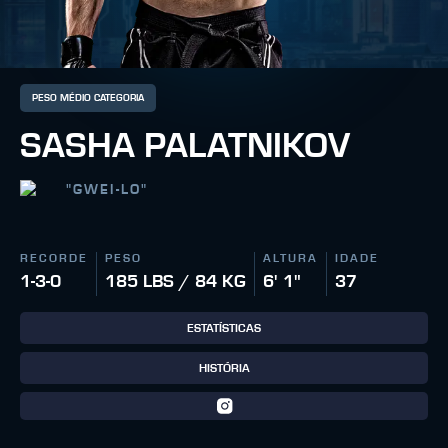
PESO MÉDIO CATEGORIA
SASHA PALATNIKOV
"
GWEI-LO
"
RECORDE
PESO
ALTURA
IDADE
1-3-0
185 LBS / 84 KG
6' 1"
37
ESTATÍSTICAS
HISTÓRIA