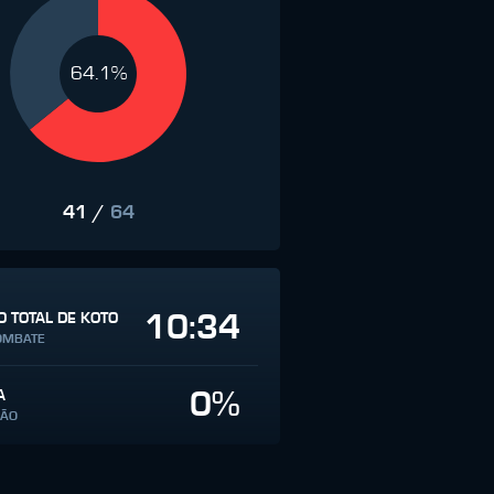
64.1%
41
/
64
10:34
 TOTAL DE KOTO
OMBATE
0%
A
SÃO