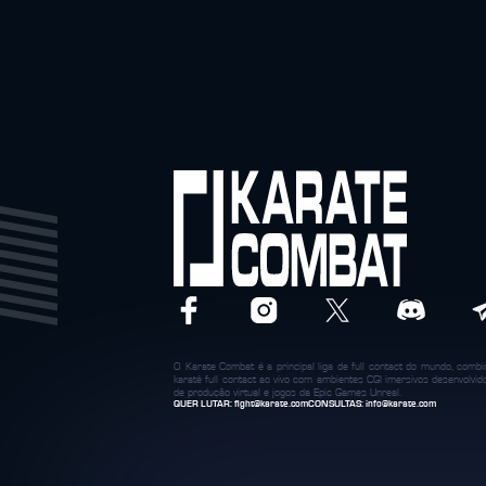
O Karate Combat é a principal liga de full contact do mundo, com
karatê full contact ao vivo com ambientes CGI imersivos desenvolvi
de produção virtual e jogos da Epic Games Unreal.
QUER LUTAR:
fight@karate.com
CONSULTAS:
info@karate.com