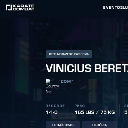
EVENTOS
L
PESO MEIO-MÉDIO CATEGORIA
VINICIUS BERE
"
DOM
"
RECORDE
PESO
A
1-1-0
165 LBS / 75 KG
5
ESTATÍSTICAS
HISTÓRIA