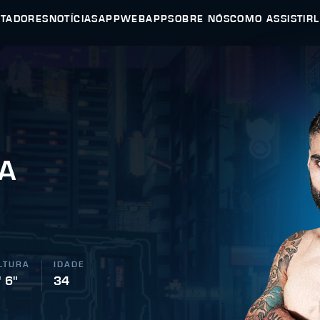
UTADORES
NOTÍCIAS
APP
WEBAPP
SOBRE NÓS
COMO ASSISTIR
TA
LTURA
IDADE
' 6"
34