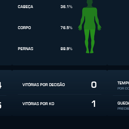
CABEÇA
36.1%
CORPO
76.5%
PERNAS
88.9%
0
4
TEMPO
VITÓRIAS POR DECISÃO
POR C
1
5
QUED
VITÓRIAS POR KO
PRECI