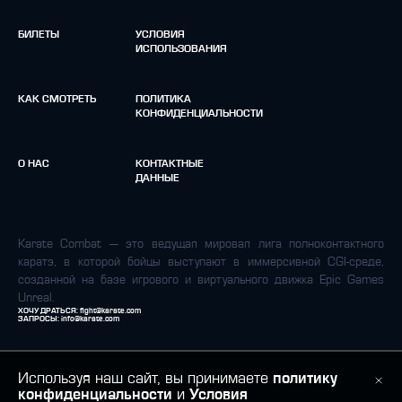
БИЛЕТЫ
УСЛОВИЯ
ИСПОЛЬЗОВАНИЯ
КАК СМОТРЕТЬ
ПОЛИТИКА
КОНФИДЕНЦИАЛЬНОСТИ
О НАС
КОНТАКТНЫЕ
ДАННЫЕ
Karate Combat — это ведущая мировая лига полноконтактного
каратэ, в которой бойцы выступают в иммерсивной CGI-среде,
созданной на базе игрового и виртуального движка Epic Games
Unreal.
ХОЧУ ДРАТЬСЯ:
fight@karate.com
ЗАПРОСЫ:
info@karate.com
Используя наш сайт, вы принимаете
политику
конфиденциальности
и
Условия