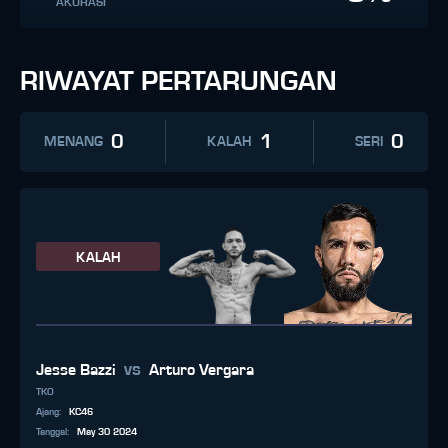
AKURASI
RIWAYAT PERTARUNGAN
0
1
0
MENANG
KALAH
SERI
KALAH
vs
Jesse Bazzi
Arturo Vergara
TKO
Ajang
:
KC46
Tanggal
:
May 30 2024