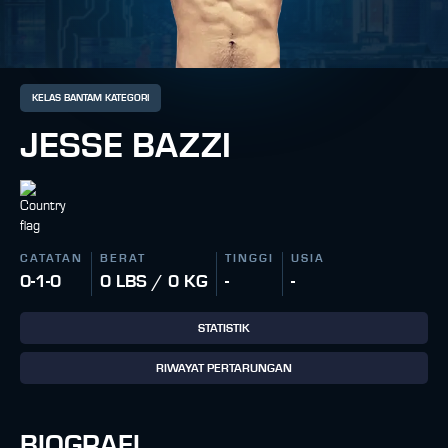
KELAS BANTAM KATEGORI
JESSE BAZZI
CATATAN
BERAT
TINGGI
USIA
0-1-0
0 LBS / 0 KG
-
-
STATISTIK
RIWAYAT PERTARUNGAN
BIOGRAFI