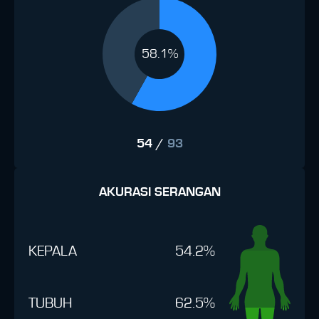
58.1%
54
/
93
AKURASI SERANGAN
KEPALA
54.2%
TUBUH
62.5%