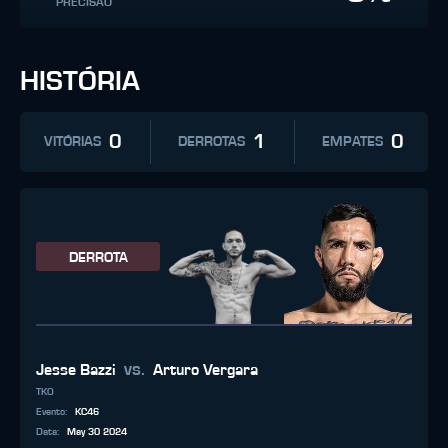
PRECISÃO
HISTÓRIA
0
1
0
VITÓRIAS
DERROTAS
EMPATES
DERROTA
vs.
Jesse Bazzi
Arturo Vergara
TKO
Evento
:
KC46
Data
:
May 30 2024