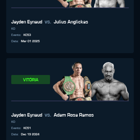
vs.
Jayden Eynaud
Julius Anglickas
KO
Evento
:
KC53
Data
:
Mar 01 2025
VITÓRIA
vs.
Jayden Eynaud
Adam Rosa Ramos
KO
Evento
:
KC51
Data
:
Dec 19 2024