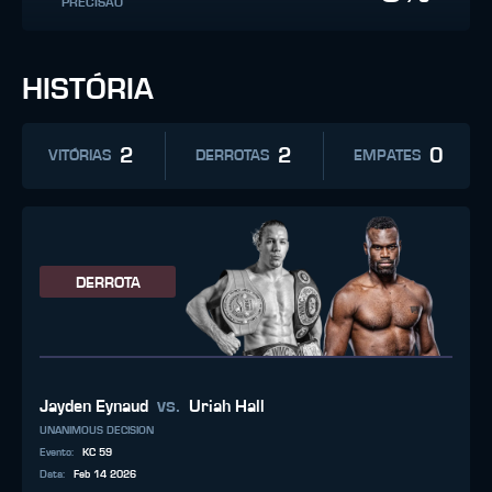
PRECISÃO
HISTÓRIA
2
2
0
VITÓRIAS
DERROTAS
EMPATES
DERROTA
vs.
Jayden Eynaud
Uriah Hall
UNANIMOUS DECISION
Evento
:
KC 59
Data
:
Feb 14 2026