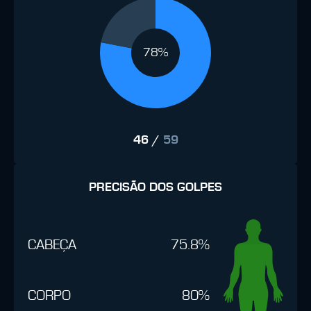
78%
46
/
59
PRECISÃO DOS GOLPES
CABEÇA
75.8%
CORPO
80%