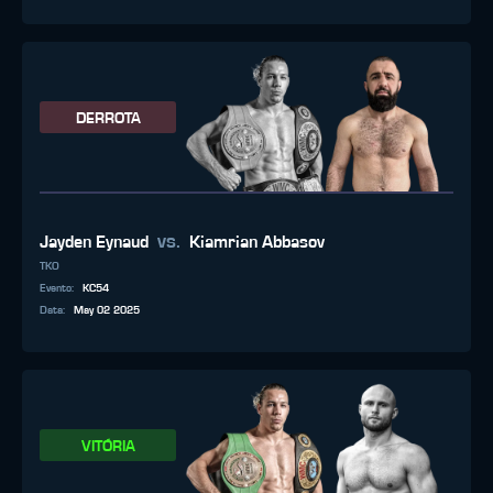
DERROTA
vs.
Jayden Eynaud
Kiamrian Abbasov
TKO
Evento
:
KC54
Data
:
May 02 2025
VITÓRIA