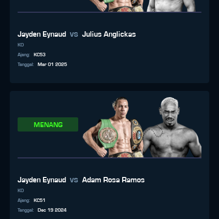
vs
Jayden Eynaud
Julius Anglickas
KO
Ajang
:
KC53
Tanggal
:
Mar 01 2025
MENANG
vs
Jayden Eynaud
Adam Rosa Ramos
KO
Ajang
:
KC51
Tanggal
:
Dec 19 2024