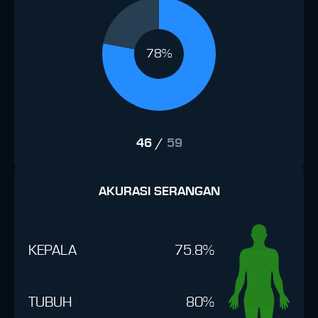
78%
46
/
59
AKURASI SERANGAN
KEPALA
75.8%
TUBUH
80%