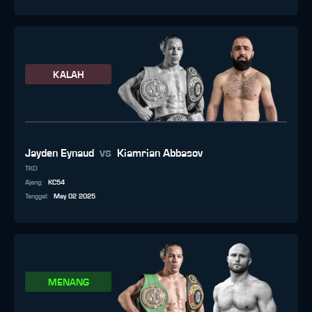
KALAH
vs
Jayden Eynaud
Kiamrian Abbasov
TKO
Ajang
:
KC54
Tanggal
:
May 02 2025
MENANG