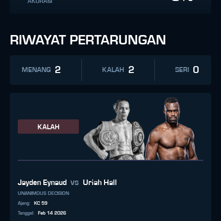
AKURASI
RIWAYAT PERTARUNGAN
2
2
0
MENANG
KALAH
SERI
KALAH
vs
Jayden Eynaud
Uriah Hall
UNANIMOUS DECISION
Ajang
:
KC 59
Tanggal
:
Feb 14 2026